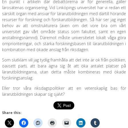
En punkt i artikeln där debattörerna är för generella, gäller
lärosätenas organisering. Vid Linköpings universitet har vi redan ett
särskilt organ med ansvar för lärarutbildningen med därtill hörande
resurser för forskning och forskarutbildningen. Så här ser jag inget
behov av att omstrukturera (även om det vore bra om vårt
universitet gav vårt område status som fakultet, samt en egen
anställningsnämnd). Däremot måste universitetet lokalt våga göra
omprioriteringar, och stärka forskningsbasen till lärarutbildningen i
kombination med ökade anslag från riksdagen.
Som slutkläm vill jag tydlig framhålla att det inte är ok från politiken,
oavsett parti, att bara ägna sig åt att öka antalet platser på
lärarutbildningarna, utan detta måste kombineras med ökade
forskningsanslag.
Eller tror våra riksdagspolitiker att en vetenskaplig bas för
lärarutbildningen skapar sig självt?
Share this: