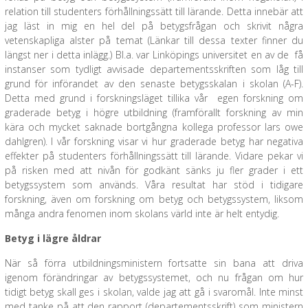
relation till studenters förhållningssätt till lärande. Detta innebär att
jag läst in mig en hel del på betygsfrågan och skrivit några
vetenskapliga alster på temat (Länkar till dessa texter finner du
längst ner i detta inlägg.) Bl.a. var Linköpings universitet en av de få
instanser som tydligt avvisade departementsskriften som låg till
grund för införandet av den senaste betygsskalan i skolan (A-F).
Detta med grund i forskningsläget tillika vår egen forskning om
graderade betyg i högre utbildning (framförallt forskning av min
kära och mycket saknade bortgångna kollega professor lars owe
dahlgren). I vår forskning visar vi hur graderade betyg har negativa
effekter på studenters förhållningssätt till lärande. Vidare pekar vi
på risken med att nivån för godkänt sänks ju fler grader i ett
betygssystem som används. Våra resultat har stöd i tidigare
forskning, även om forskning om betyg och betygssystem, liksom
många andra fenomen inom skolans värld inte är helt entydig.
Betyg i lägre åldrar
När så förra utbildningsministern fortsatte sin bana att driva
igenom förändringar av betygssystemet, och nu frågan om hur
tidigt betyg skall ges i skolan, valde jag att gå i svaromål. Inte minst
med tanke på att den rapport (departementsskrift) som ministern