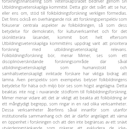
forskningsfinansiering som Vetenskapsrådet bedriver genom sin
Utbildningsvetenskapliga kommitté. Detta gör det svårt att se hur,
eller ens om, stöd till folkbildningsforskning verkligen förmedlas.
Det finns också en överhängande risk att forskningsperspektiv som
fokuserar centrala aspekter av folkbildningen, så som dess
betydelse för demokratin, för kulturverksamhet och för det
skönlitterära läsandet, kommit bort helt eftersom
Utbildningsvetenskapliga kommitténs uppdrag varit att prioritera
forskning med utbildningsvetenskaplig relevans.
Folkbildningsforskning bör, menar Mimer, ses som ett
disciplinöverskridande forskningsområde där såväl
utbildningsvetenskapligt som humanistiskt och
samhällsvetenskapligt inriktade forskare har viktiga bidrag att
lämna. Även perspektiv som exempelvis belyser folkbildningens
betydelse för hälsa och miljö bör ses som högst angelägna. Detta
beaktas inte nog i nuvarande stödform till folkbildningsforskning.
Mimer menar vidare att det är viktigt att beakta att folkbildning är
ett mångtydigt begrepp, som ringar in en rad olika verksamheter.
Dessa verksamheter återfinns såväl innanför som utanför
institutionella sammanhang och det är därför angeläget att värna
en öppenhet i forskningen och att den inte begränsas av ett snävt
utvärderingstänkande som riskerar att exkludera de icke-