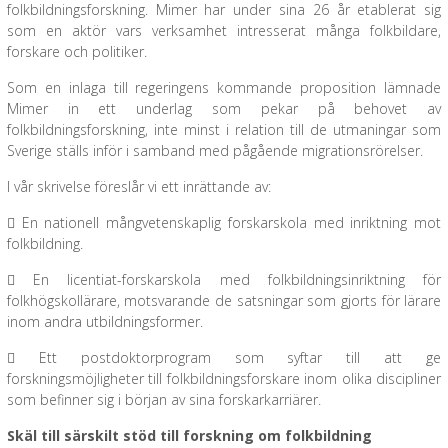
folkbildningsforskning. Mimer har under sina 26 år etablerat sig
som en aktör vars verksamhet intresserat många folkbildare,
forskare och politiker.
Som en inlaga till regeringens kommande proposition lämnade
Mimer in ett underlag som pekar på behovet av
folkbildningsforskning, inte minst i relation till de utmaningar som
Sverige ställs inför i samband med pågående migrationsrörelser.
I vår skrivelse föreslår vi ett inrättande av:
 En nationell mångvetenskaplig forskarskola med inriktning mot
folkbildning.
 En licentiat-forskarskola med folkbildningsinriktning för
folkhögskollärare, motsvarande de satsningar som gjorts för lärare
inom andra utbildningsformer.
 Ett postdoktorprogram som syftar till att ge
forskningsmöjligheter till folkbildningsforskare inom olika discipliner
som befinner sig i början av sina forskarkarriärer.
Skäl till särskilt stöd till forskning om folkbildning