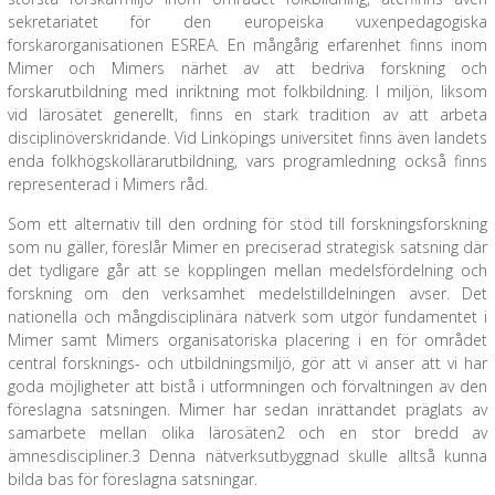
sekretariatet för den europeiska vuxenpedagogiska
forskarorganisationen ESREA. En mångårig erfarenhet finns inom
Mimer och Mimers närhet av att bedriva forskning och
forskarutbildning med inriktning mot folkbildning. I miljön, liksom
vid lärosätet generellt, finns en stark tradition av att arbeta
disciplinöverskridande. Vid Linköpings universitet finns även landets
enda folkhögskollärarutbildning, vars programledning också finns
representerad i Mimers råd.
Som ett alternativ till den ordning för stöd till forskningsforskning
som nu gäller, föreslår Mimer en preciserad strategisk satsning där
det tydligare går att se kopplingen mellan medelsfördelning och
forskning om den verksamhet medelstilldelningen avser. Det
nationella och mångdisciplinära nätverk som utgör fundamentet i
Mimer samt Mimers organisatoriska placering i en för området
central forsknings- och utbildningsmiljö, gör att vi anser att vi har
goda möjligheter att bistå i utformningen och förvaltningen av den
föreslagna satsningen. Mimer har sedan inrättandet präglats av
samarbete mellan olika lärosäten2 och en stor bredd av
ämnesdiscipliner.3 Denna nätverksutbyggnad skulle alltså kunna
bilda bas för föreslagna satsningar.