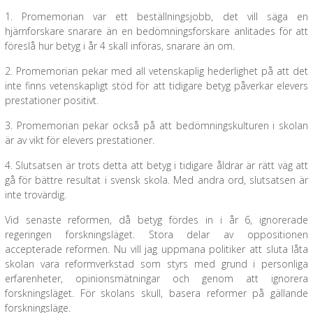
1. Promemorian var ett beställningsjobb, det vill säga en
hjärnforskare snarare än en bedömningsforskare anlitades för att
föreslå hur betyg i år 4 skall införas, snarare än om.
2. Promemorian pekar med all vetenskaplig hederlighet på att det
inte finns vetenskapligt stöd för att tidigare betyg påverkar elevers
prestationer positivt.
3. Promemorian pekar också på att bedömningskulturen i skolan
är av vikt för elevers prestationer.
4. Slutsatsen är trots detta att betyg i tidigare åldrar är rätt väg att
gå för bättre resultat i svensk skola. Med andra ord, slutsatsen är
inte trovärdig.
Vid senaste reformen, då betyg fördes in i år 6, ignorerade
regeringen forskningsläget. Stora delar av oppositionen
accepterade reformen. Nu vill jag uppmana politiker att sluta låta
skolan vara reformverkstad som styrs med grund i personliga
erfarenheter, opinionsmätningar och genom att ignorera
forskningsläget. För skolans skull, basera reformer på gällande
forskningsläge.