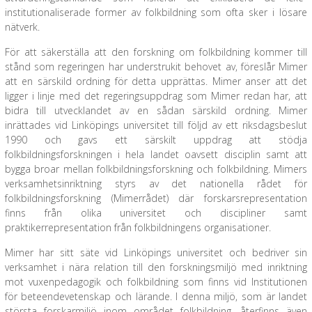
institutionaliserade former av folkbildning som ofta sker i lösare
nätverk.
För att säkerställa att den forskning om folkbildning kommer till
stånd som regeringen har understrukit behovet av, föreslår Mimer
att en särskild ordning för detta upprättas. Mimer anser att det
ligger i linje med det regeringsuppdrag som Mimer redan har, att
bidra till utvecklandet av en sådan särskild ordning. Mimer
inrättades vid Linköpings universitet till följd av ett riksdagsbeslut
1990 och gavs ett särskilt uppdrag att stödja
folkbildningsforskningen i hela landet oavsett disciplin samt att
bygga broar mellan folkbildningsforskning och folkbildning. Mimers
verksamhetsinriktning styrs av det nationella rådet för
folkbildningsforskning (Mimerrådet) där forskarsrepresentation
finns från olika universitet och discipliner samt
praktikerrepresentation från folkbildningens organisationer.
Mimer har sitt säte vid Linköpings universitet och bedriver sin
verksamhet i nära relation till den forskningsmiljö med inriktning
mot vuxenpedagogik och folkbildning som finns vid Institutionen
för beteendevetenskap och lärande. I denna miljö, som är landet
största forskarmiljö inom området folkbildning, återfinns även