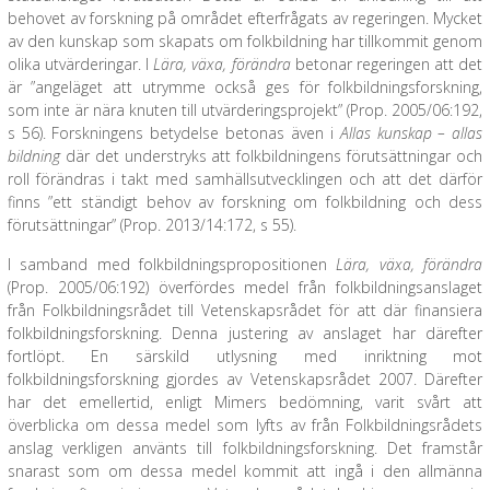
behovet av forskning på området efterfrågats av regeringen. Mycket
av den kunskap som skapats om folkbildning har tillkommit genom
olika utvärderingar. I
Lära, växa, förändra
betonar regeringen att det
är ”angeläget att utrymme också ges för folkbildningsforskning,
som inte är nära knuten till utvärderingsprojekt” (Prop. 2005/06:192,
s 56). Forskningens betydelse betonas även i
Allas kunskap – allas
bildning
där det understryks att folkbildningens förutsättningar och
roll förändras i takt med samhällsutvecklingen och att det därför
finns ”ett ständigt behov av forskning om folkbildning och dess
förutsättningar” (Prop. 2013/14:172, s 55).
I samband med folkbildningspropositionen
Lära, växa, förändra
(Prop. 2005/06:192) överfördes medel från folkbildningsanslaget
från Folkbildningsrådet till Vetenskapsrådet för att där finansiera
folkbildningsforskning. Denna justering av anslaget har därefter
fortlöpt. En särskild utlysning med inriktning mot
folkbildningsforskning gjordes av Vetenskapsrådet 2007. Därefter
har det emellertid, enligt Mimers bedömning, varit svårt att
överblicka om dessa medel som lyfts av från Folkbildningsrådets
anslag verkligen använts till folkbildningsforskning. Det framstår
snarast som om dessa medel kommit att ingå i den allmänna