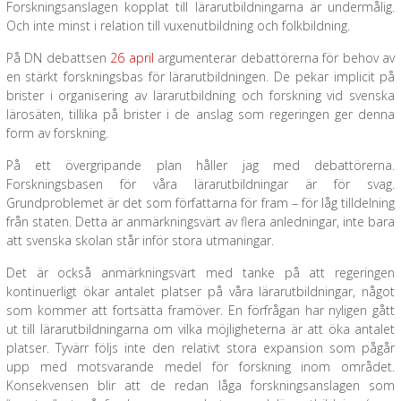
Forskningsanslagen kopplat till lärarutbildningarna är undermålig.
Och inte minst i relation till vuxenutbildning och folkbildning.
På DN debattsen
26 april
argumenterar debattörerna för behov av
en stärkt forskningsbas för lärarutbildningen. De pekar implicit på
brister i organisering av lärarutbildning och forskning vid svenska
lärosäten, tillika på brister i de anslag som regeringen ger denna
form av forskning.
På ett övergripande plan håller jag med debattörerna.
Forskningsbasen för våra lärarutbildningar är för svag.
Grundproblemet är det som författarna för fram – för låg tilldelning
från staten. Detta är anmärkningsvärt av flera anledningar, inte bara
att svenska skolan står inför stora utmaningar.
Det är också anmärkningsvärt med tanke på att regeringen
kontinuerligt ökar antalet platser på våra lärarutbildningar, något
som kommer att fortsätta framöver. En förfrågan har nyligen gått
ut till lärarutbildningarna om vilka möjligheterna är att öka antalet
platser. Tyvärr följs inte den relativt stora expansion som pågår
upp med motsvarande medel för forskning inom området.
Konsekvensen blir att de redan låga forskningsanslagen som