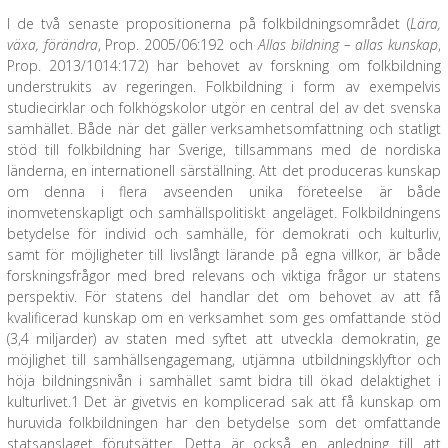
I de två senaste propositionerna på folkbildningsområdet (
Lära,
växa, förändra
, Prop. 2005/06:192 och
Allas bildning – allas kunskap
,
Prop. 2013/1014:172) har behovet av forskning om folkbildning
understrukits av regeringen. Folkbildning i form av exempelvis
studiecirklar och folkhögskolor utgör en central del av det svenska
samhället. Både när det gäller verksamhetsomfattning och statligt
stöd till folkbildning har Sverige, tillsammans med de nordiska
länderna, en internationell särställning. Att det produceras kunskap
om denna i flera avseenden unika företeelse är både
inomvetenskapligt och samhällspolitiskt angeläget. Folkbildningens
betydelse för individ och samhälle, för demokrati och kulturliv,
samt för möjligheter till livslångt lärande på egna villkor, är både
forskningsfrågor med bred relevans och viktiga frågor ur statens
perspektiv. För statens del handlar det om behovet av att få
kvalificerad kunskap om en verksamhet som ges omfattande stöd
(3,4 miljarder) av staten med syftet att utveckla demokratin, ge
möjlighet till samhällsengagemang, utjämna utbildningsklyftor och
höja bildningsnivån i samhället samt bidra till ökad delaktighet i
kulturlivet.1 Det är givetvis en komplicerad sak att få kunskap om
huruvida folkbildningen har den betydelse som det omfattande
statsanslaget förutsätter. Detta är också en anledning till att