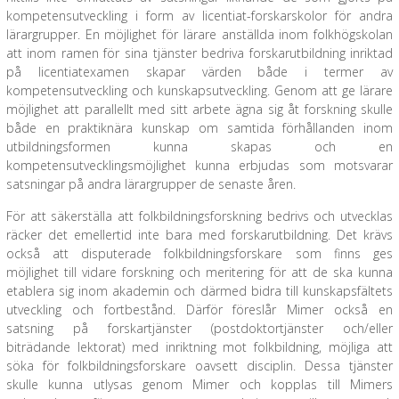
kompetensutveckling i form av licentiat-forskarskolor för andra
lärargrupper. En möjlighet för lärare anställda inom folkhögskolan
att inom ramen för sina tjänster bedriva forskarutbildning inriktad
på licentiatexamen skapar värden både i termer av
kompetensutveckling och kunskapsutveckling. Genom att ge lärare
möjlighet att parallellt med sitt arbete ägna sig åt forskning skulle
både en praktiknära kunskap om samtida förhållanden inom
utbildningsformen kunna skapas och en
kompetensutvecklingsmöjlighet kunna erbjudas som motsvarar
satsningar på andra lärargrupper de senaste åren.
För att säkerställa att folkbildningsforskning bedrivs och utvecklas
räcker det emellertid inte bara med forskarutbildning. Det krävs
också att disputerade folkbildningsforskare som finns ges
möjlighet till vidare forskning och meritering för att de ska kunna
etablera sig inom akademin och därmed bidra till kunskapsfältets
utveckling och fortbestånd. Därför föreslår Mimer också en
satsning på forskartjänster (postdoktortjänster och/eller
biträdande lektorat) med inriktning mot folkbildning, möjliga att
söka för folkbildningsforskare oavsett disciplin. Dessa tjänster
skulle kunna utlysas genom Mimer och kopplas till Mimers