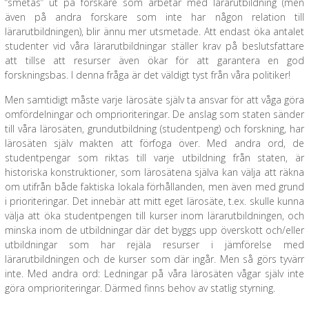
“smetas” ut på forskare som arbetar med lärarutbildning (men
även på andra forskare som inte har någon relation till
lärarutbildningen), blir ännu mer utsmetade. Att endast öka antalet
studenter vid våra lärarutbildningar ställer krav på beslutsfattare
att tillse att resurser även ökar för att garantera en god
forskningsbas. I denna fråga är det väldigt tyst från våra politiker!
Men samtidigt måste varje lärosäte själv ta ansvar för att våga göra
omfördelningar och omprioriteringar. De anslag som staten sänder
till våra lärosäten, grundutbildning (studentpeng) och forskning, har
lärosäten själv makten att förfoga över. Med andra ord, de
studentpengar som riktas till varje utbildning från staten, är
historiska konstruktioner, som lärosätena själva kan välja att räkna
om utifrån både faktiska lokala förhållanden, men även med grund
i prioriteringar. Det innebär att mitt eget lärosäte, t.ex. skulle kunna
välja att öka studentpengen till kurser inom lärarutbildningen, och
minska inom de utbildningar där det byggs upp överskott och/eller
utbildningar som har rejäla resurser i jämförelse med
lärarutbildningen och de kurser som där ingår. Men så görs tyvärr
inte. Med andra ord: Ledningar på våra lärosäten vågar själv inte
göra omprioriteringar. Därmed finns behov av statlig styrning.