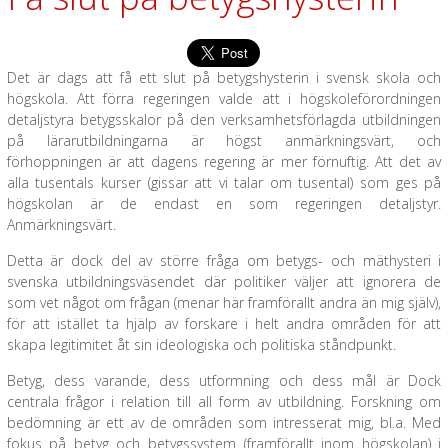
Det är dags att få ett slut på betygshysterin i svensk skola och
högskola. Att förra regeringen valde att i högskoleförordningen
detaljstyra betygsskalor på den verksamhetsförlagda utbildningen
på lärarutbildningarna är högst anmärkningsvärt, och
förhoppningen är att dagens regering är mer förnuftig. Att det av
alla tusentals kurser (gissar att vi talar om tusental) som ges på
högskolan är de endast en som regeringen detaljstyr.
Anmärkningsvärt.
Detta är dock del av större fråga om betygs- och mäthysteri i
svenska utbildningsväsendet där politiker väljer att ignorera de
som vet något om frågan (menar här framförallt andra än mig själv),
för att istället ta hjälp av forskare i helt andra områden för att
skapa legitimitet åt sin ideologiska och politiska ståndpunkt.
Betyg, dess varande, dess utformning och dess mål är Dock
centrala frågor i relation till all form av utbildning. Forskning om
bedömning är ett av de områden som intresserat mig, bl.a. Med
fokus på betyg och betygssystem (framförallt inom högskolan) i