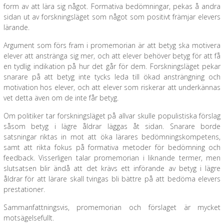
form av att lära sig något. Formativa bedömningar, pekas å andra
sidan ut av forskningsläget som något som positivt främjar elevers
lärande.
Argument som förs fram i promemorian är att betyg ska motivera
elever att anstränga sig mer, och att elever behöver betyg för att få
en tydlig indikation på hur det går för dem. Forskningsläget pekar
snarare på att betyg inte tycks leda till ökad ansträngning och
motivation hos elever, och att elever som riskerar att underkännas
vet detta även om de inte får betyg.
Om politiker tar forskningsläget på allvar skulle populistiska förslag
såsom betyg i lägre åldrar läggas åt sidan. Snarare borde
satsningar riktas in mot att öka lärares bedömningskompetens,
samt att rikta fokus på formativa metoder för bedömning och
feedback. Visserligen talar promemorian i liknande termer, men
slutsatsen blir ändå att det krävs ett införande av betyg i lägre
åldrar för att lärare skall tvingas bli bättre på att bedöma elevers
prestationer.
Sammanfattningsvis, promemorian och förslaget är mycket
motsägelsefullt.