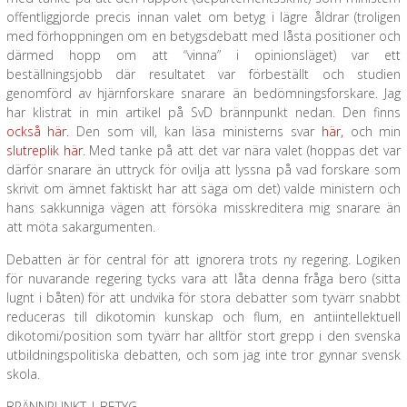
offentliggjorde precis innan valet om betyg i lägre åldrar (troligen
med förhoppningen om en betygsdebatt med låsta positioner och
därmed hopp om att “vinna” i opinionsläget) var ett
beställningsjobb där resultatet var förbeställt och studien
genomförd av hjärnforskare snarare än bedömningsforskare. Jag
har klistrat in min artikel på SvD brännpunkt nedan. Den finns
också här.
Den som vill, kan läsa ministerns svar
här,
och min
slutreplik här
. Med tanke på att det var nära valet (hoppas det var
därför snarare än uttryck för ovilja att lyssna på vad forskare som
skrivit om ämnet faktiskt har att säga om det) valde ministern och
hans sakkunniga vägen att försöka misskreditera mig snarare än
att möta sakargumenten.
Debatten är för central för att ignorera trots ny regering. Logiken
för nuvarande regering tycks vara att låta denna fråga bero (sitta
lugnt i båten) för att undvika för stora debatter som tyvärr snabbt
reduceras till dikotomin kunskap och flum, en antiintellektuell
dikotomi/position som tyvärr har alltför stort grepp i den svenska
utbildningspolitiska debatten, och som jag inte tror gynnar svensk
skola.
BRÄNNPUNKT | BETYG