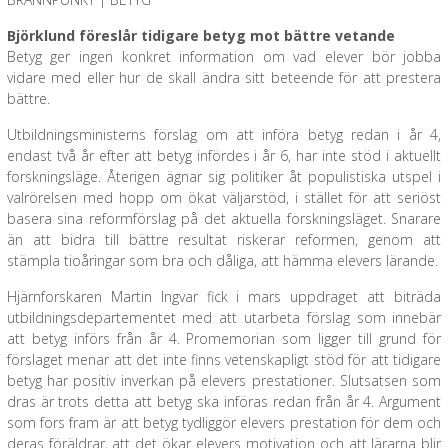
Björklund föreslår tidigare betyg mot bättre vetande
Betyg ger ingen konkret information om vad elever bör jobba
vidare med eller hur de skall ändra sitt beteende för att prestera
bättre.
Utbildningsministerns förslag om att införa betyg redan i år 4,
endast två år efter att betyg infördes i år 6, har inte stöd i aktuellt
forskningsläge. Återigen ägnar sig politiker åt populistiska utspel i
valrörelsen med hopp om ökat väljarstöd, i stället för att seriöst
basera sina reformförslag på det aktuella forskningsläget. Snarare
än att bidra till bättre resultat riskerar reformen, genom att
stämpla tioåringar som bra och dåliga, att hämma elevers lärande.
Hjärnforskaren Martin Ingvar fick i mars uppdraget att biträda
utbildningsdepartementet med att utarbeta förslag som innebär
att betyg införs från år 4. Promemorian som ligger till grund för
förslaget menar att det inte finns vetenskapligt stöd för att tidigare
betyg har positiv inverkan på elevers prestationer. Slutsatsen som
dras är trots detta att betyg ska införas redan från år 4. Argument
som förs fram är att betyg tydliggör elevers prestation för dem och
deras föräldrar, att det ökar elevers motivation och att lärarna blir