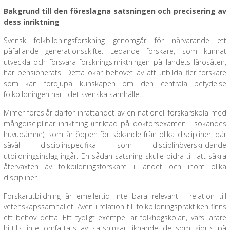
Bakgrund till den föreslagna satsningen och precisering av
dess inriktning
Svensk folkbildningsforskning genomgår för närvarande ett
påfallande generationsskifte. Ledande forskare, som kunnat
utveckla och försvara forskningsinriktningen på landets lärosäten,
har pensionerats. Detta ökar behovet av att utbilda fler forskare
som kan fördjupa kunskapen om den centrala betydelse
folkbildningen har i det svenska samhället.
Mimer föreslår därför inrättandet av en nationell forskarskola med
mångdisciplinär inriktning (inriktad på doktorsexamen i sökandes
huvudämne), som är öppen för sökande från olika discipliner, där
såväl disciplinspecifika som disciplinöverskridande
utbildningsinslag ingår. En sådan satsning skulle bidra till att säkra
återväxten av folkbildningsforskare i landet och inom olika
discipliner.
Forskarutbildning är emellertid inte bara relevant i relation till
vetenskapssamhället. Även i relation till folkbildningspraktiken finns
ett behov detta. Ett tydligt exempel är folkhögskolan, vars lärare
hittills inte omfattats av satsningar liknande de som gjorts på