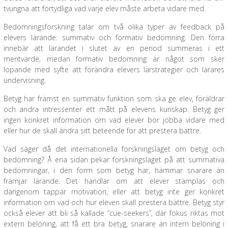
tvungna att förtydliga vad varje elev måste arbeta vidare med.
Bedömningsforskning talar om två olika typer av feedback på
elevers lärande: summativ och formativ bedömning. Den förra
innebär att lärandet i slutet av en period summeras i ett
meritvärde, medan formativ bedömning är något som sker
löpande med syfte att förändra elevers lärstrategier och lärares
undervisning.
Betyg har främst en summativ funktion som ska ge elev, föräldrar
och andra intressenter ett mått på elevens kunskap. Betyg ger
ingen konkret information om vad elever bör jobba vidare med
eller hur de skall ändra sitt beteende för att prestera bättre.
Vad säger då det internationella forskningsläget om betyg och
bedömning? Å ena sidan pekar forskningsläget på att summativa
bedömningar, i den form som betyg har, hämmar snarare än
främjar lärande. Det handlar om att elever stämplas och
därigenom tappar motivation, eller att betyg inte ger konkret
information om vad och hur eleven skall prestera bättre. Betyg styr
också elever att bli så kallade ”cue-seekers”, där fokus riktas mot
extern belöning, att få ett bra betyg, snarare än intern belöning i