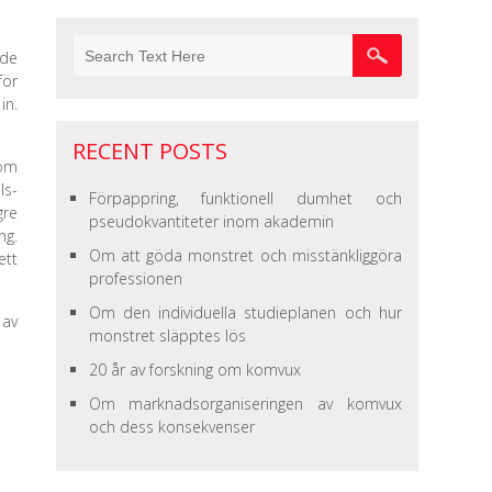
 de
för
in.
RECENT POSTS
 om
ls-
Förpappring, funktionell dumhet och
gre
pseudokvantiteter inom akademin
ng.
Om att göda monstret och misstänkliggöra
ett
professionen
Om den individuella studieplanen och hur
 av
monstret släpptes lös
20 år av forskning om komvux
Om marknadsorganiseringen av komvux
och dess konsekvenser