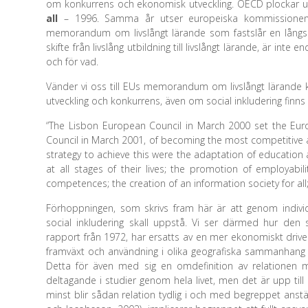
om konkurrens och ekonomisk utveckling. OECD plockar u
all
– 1996. Samma år utser europeiska kommissionen de
memorandum om livslångt lärande som fastslår en långsikti
skifte från livslång utbildning till livslångt lärande, är inte 
och för vad.
Vänder vi oss till EUs memorandum om livslångt lärande k
utveckling och konkurrens, även om social inkludering finn
“The Lisbon European Council in March 2000 set the Eur
Council in March 2001, of becoming the most competitive 
strategy to achieve this were the adaptation of education an
at all stages of their lives; the promotion of employabil
competences; the creation of an information society for all
Förhoppningen, som skrivs fram här är att genom individ
social inkludering skall uppstå. Vi ser därmed hur de
rapport från 1972, har ersatts av en mer ekonomiskt driven
framväxt och användning i olika geografiska sammanhang (
Detta för även med sig en omdefinition av relationen m
deltagande i studier genom hela livet, men det är upp till 
minst blir sådan relation tydlig i och med begreppet anstäl