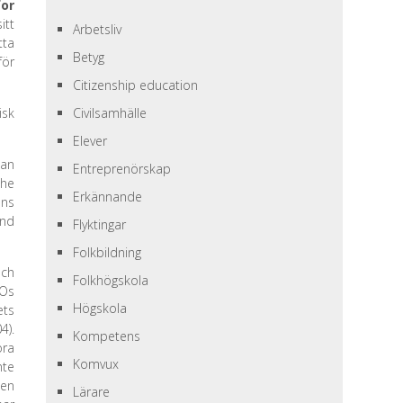
for
itt
Arbetsliv
tta
Betyg
för
Citizenship education
isk
Civilsamhälle
Elever
ean
Entreprenörskap
the
Erkännande
ens
and
Flyktingar
Folkbildning
och
Folkhögskola
COs
Högskola
ets
4).
Kompetens
öra
Komvux
nte
ten
Lärare