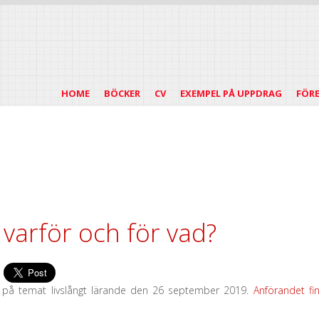
HOME
BÖCKER
CV
EXEMPEL PÅ UPPDRAG
FÖR
 varför och för vad?
m på temat livslångt lärande den 26 september 2019.
Anförandet fi