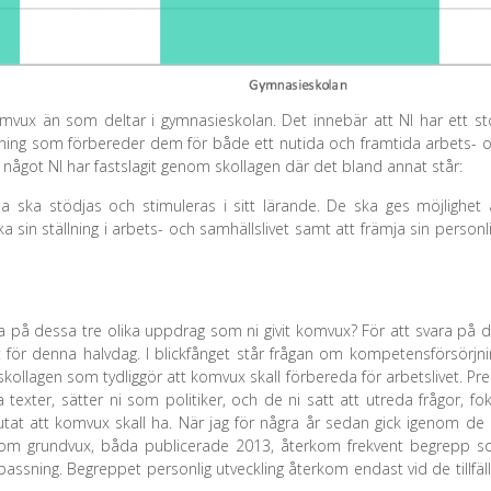
omvux än som deltar i gymnasieskolan. Det innebär att NI har ett st
bildning som förbereder dem för både ett nutida och framtida arbets- 
 är något NI har fastslagit genom skollagen där det bland annat står:
 ska stödjas och stimuleras i sitt lärande. De ska ges möjlighet 
a sin ställning i arbets- och samhällslivet samt att främja sin personl
gga på dessa tre olika uppdrag som ni givit komvux? För att svara på 
t för denna halvdag. I blickfånget står frågan om kompetensförsörjni
 skollagen som tydliggör att komvux skall förbereda för arbetslivet. Pre
exter, sätter ni som politiker, och de ni satt att utreda frågor, fo
tat att komvux skall ha. När jag för några år sedan gick igenom de
 om grundvux, båda publicerade 2013, återkom frekvent begrepp 
danpassning. Begreppet personlig utveckling återkom endast vid de tillfäl