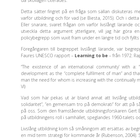
då skollagen citerades.
Detta sätter fingret på en fråga som sällan diskuteras m
varför utbildning och för vad (se Biesta, 2015). Och i detta f
Eller snarare, svaret frågan om varför livslångt lärande oc
utveckla detta argument ytterligare, vill jag här göra e
policybegrepp som vuxit fram under en längre tid och fyllts
Föregångaren till begreppet livslångt lärande, var begre
Faures UNESCO rapport –
Learning to be
– från 1972. Ra
“The existence of an international community’ with a: “
development as the “complete fulfilment of man” and that 
man the need for whom is increasing with the continually mo
VI)
Vad som här pekas ut är bland annat att livslång utbild
solidaritet”, ”en gemensam tro på demokrati” för att på så 
på oss. Som den framstående utbildningsforskaren Gert Bie
på utbildningens roll i samhället, speglandes 1960-talets o
Livslång utbildning kom så småningom att ersättas av begr
en mid term strategi för kommande år (Rubenson, 2004). 