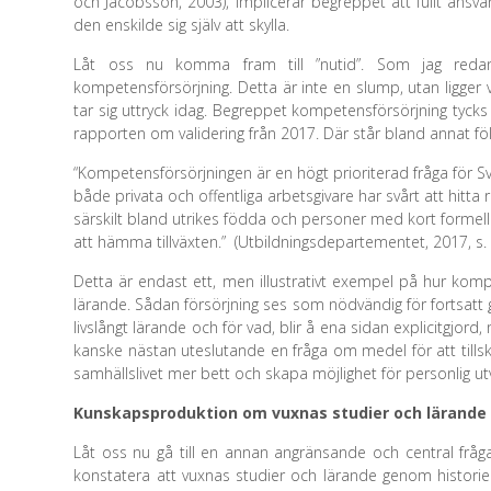
och Jacobsson, 2003), implicerar begreppet att fullt ansvar
den enskilde sig själv att skylla.
Låt oss nu komma fram till ”nutid”. Som jag red
kompetensförsörjning. Detta är inte en slump, utan ligger
tar sig uttryck idag. Begreppet kompetensförsörjning tycks b
rapporten om validering från 2017. Där står bland annat fö
“Kompetensförsörjningen är en högt prioriterad fråga för Sv
både privata och offentliga arbetsgivare har svårt att hitt
särskilt bland utrikes födda och personer med kort formel
att hämma tillväxten.” (Utbildningsdepartementet, 2017, s. 
Detta är endast ett, men illustrativt exempel på hur kompet
lärande. Sådan försörjning ses som nödvändig för fortsatt
livslångt lärande och för vad, blir å ena sidan explicitgjord,
kanske nästan uteslutande en fråga om medel för att tills
samhällslivet mer bett och skapa möjlighet för personlig u
Kunskapsproduktion om vuxnas studier och lärande
Låt oss nu gå till en annan angränsande och central fråga.
konstatera att vuxnas studier och lärande genom historien