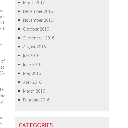
March 2017
 om
December 2016
ad.
November 2016
att
Ett
October 2016
September 2016
l i
August 2016
July 2016
 of
June 2016
ete
 V–
May 2016
April 2016
tal
March 2016
rav
February 2016
syn
g.
som
 EU
CATEGORIES