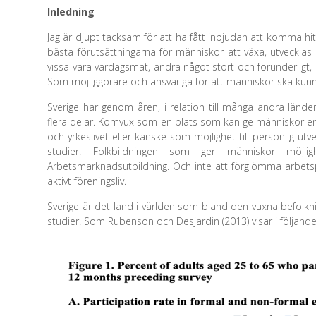
Inledning
Jag är djupt tacksam för att ha fått inbjudan att komma hit ti
bästa förutsättningarna för människor att växa, utvecklas o
vissa vara vardagsmat, andra något stort och förunderligt, 
Som möjliggörare och ansvariga för att människor ska kunn
Sverige har genom åren, i relation till många andra länd
flera delar. Komvux som en plats som kan ge människor en
och yrkeslivet eller kanske som möjlighet till personlig ut
studier. Folkbildningen som ger människor möjligh
Arbetsmarknadsutbildning. Och inte att förglömma arbetsp
aktivt föreningsliv.
Sverige är det land i världen som bland den vuxna befolknin
studier. Som Rubenson och Desjardin (2013) visar i följande