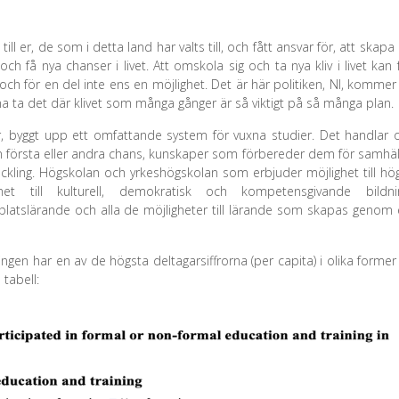
ll er, de som i detta land har valts till, och fått ansvar för, att skapa
ch få nya chanser i livet. Att omskola sig och ta nya kliv i livet kan 
och för en del inte ens en möjlighet. Det är här politiken, NI, kommer 
a ta det där klivet som många gånger är så viktigt på så många plan.
er, byggt upp ett omfattande system för vuxna studier. Det handlar
 första eller andra chans, kunskaper som förbereder dem för samhäl
veckling. Högskolan och yrkeshögskolan som erbjuder möjlighet till hö
et till kulturell, demokratisk och kompetensgivande bildni
latslärande och alla de möjligheter till lärande som skapas genom 
gen har en av de högsta deltagarsiffrorna (per capita) i olika former
 tabell: