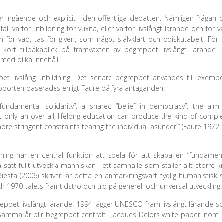
er ingående och explicit i den offentliga debatten. Nämligen frågan
all varför utbildning för vuxna, eller varför livslångt lärande och för v
h för vad, tas för given, som något självklart och odiskutabelt. För 
n kort tillbakablick på framväxten av begreppet livslångt lärande. 
 med olika innehåll.
ppet livslång utbildning. Det senare begreppet användes till exempe
pporten baserades enligt Faure på fyra antaganden:
fundamental solidarity”; a shared “belief in democracy”; the aim
only an over-all, lifelong education
can produce the kind of compl
re stringent constraints tearing the individual asunder.” (Faure 1972:
ning har en central funktion att spela för att skapa en ”fundamen
sätt fullt utveckla människan i ett samhälle som ställer allt större k
sta (2006) skriver, är detta en anmärkningsvärt tydlig humanistisk 
ch 1970-talets framtidstro och tro på generell och universal utvecklin
eppet livslångt lärande. 1994 lägger UNESCO fram livslångt lärande 
Samma år blir begreppet centralt i Jacques Delors white paper inom