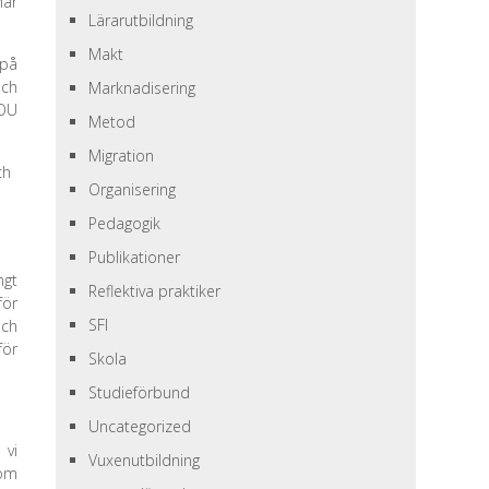
har
Lärarutbildning
Makt
på
och
Marknadisering
SOU
Metod
Migration
ch
Organisering
Pedagogik
Publikationer
ngt
Reflektiva praktiker
för
SFI
och
för
Skola
Studieförbund
Uncategorized
 vi
Vuxenutbildning
 om