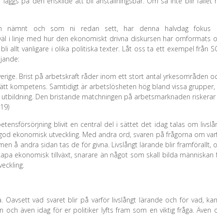
 läggs på den enskilde att bli anställningsbar. Om så inte blir fallet 
an nämnt och som ni redan sett, har denna halvdag fokus 
 väl i linje med hur den ekonomiskt drivna diskursen har omformats 
li allt vanligare i olika politiska texter. Låt oss ta ett exempel från 
ljande:
erige. Brist på arbetskraft råder inom ett stort antal yrkesområden o
a rätt kompetens. Samtidigt är arbetslösheten hög bland vissa grupper,
l utbildning. Den bristande matchningen på arbetsmarknaden riskerar
19)
ensförsörjning blivit en central del i sättet det idag talas om livslå
 god ekonomisk utveckling. Med andra ord, svaren på frågorna om var
 men å andra sidan tas de för givna. Livslångt lärande blir framförallt, 
kapa ekonomisk tillväxt, snarare än något som skall bilda människan 
tveckling.
 Oavsett vad svaret blir på varför livslångt lärande och för vad, kan
 och även idag för er politiker lyfts fram som en viktig fråga. Även