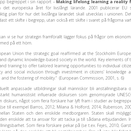
pp begreppet i sin rapport –
Making lifelong learning a reality 
t europeiska året för livslångt lärande. 2001 publicerar EU s
g plan för hur det livslånga lärandet skall utvecklas i unionen. De
endast ett skifte i begrepp, utan också ett skifte i svaret på frågorna var
an vi se hur strategin framförallt lägger fokus på frågor om ekonom
s med på ett hörn.
opean Union the strategic goal reaffirmed at the Stockholm Europ
and dynamic knowledge-based society in the world. Key elements of 
d training to offer tailored learning opportunities to individual citiz
ity and social inclusion through investment in citizens’ knowledge 
; and the fostering of mobility.” (European Commission, 2001, s. 6)
uellt anpassade utbildningar skall människor bli anställningsbara 
n starkt humanistiskt influerade diskursen som genomsyrade UNES
 diskurs, något som flera forskare har lyft fram i studier av begrepp
se till exempel Barros, 2012; Milana & Holford, 2014; Rubenson, 200
ellan Staten och den enskilde medborgaren. Staten skall möjligg
den enskilde att ta ansvar för att tacka ja till sådana erbjudanden. I
lningsbarhet. Som flera forskare pekar på (se t.ex. Fejes, 2010; Gars