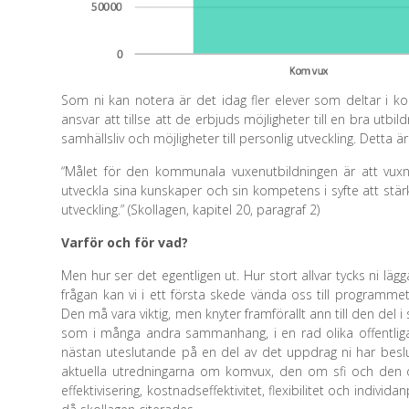
Som ni kan notera är det idag fler elever som deltar i k
ansvar att tillse att de erbjuds möjligheter till en bra ut
samhällsliv och möjligheter till personlig utveckling. Detta
“Målet för den kommunala vuxenutbildningen är att vuxna
utveckla sina kunskaper och sin kompetens i syfte att stärk
utveckling.” (Skollagen, kapitel 20, paragraf 2)
Varför och för vad?
Men hur ser det egentligen ut. Hur stort allvar tycks ni lä
frågan kan vi i ett första skede vända oss till programme
Den må vara viktig, men knyter framförallt ann till den del i
som i många andra sammanhang, i en rad olika offentliga t
nästan uteslutande på en del av det uppdrag ni har beslu
aktuella utredningarna om komvux, den om sfi och den
effektivisering, kostnadseffektivitet, flexibilitet och indivi