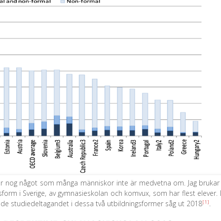
r är nog något som många människor inte är medvetna om. Jag brukar t
sform i Sverige, av gymnasieskolan och komvux, som har flest elever.
[1]
tande studiedeltagandet i dessa två utbildningsformer såg ut 2018
.