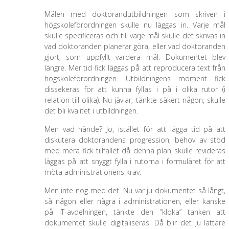
Målen med doktorandutbildningen som skriven i
högskoleförordningen skulle nu läggas in. Varje mål
skulle specificeras och till varje mål skulle det skrivas in
vad doktoranden planerar göra, eller vad doktoranden
gjort, som uppfyllt vardera mål. Dokumentet blev
längre. Mer tid fick läggas på att reproducera text från
högskoleförordningen. Utbildningens moment fick
dissekeras för att kunna fyllas i på i olika rutor (i
relation till olika). Nu jävlar, tänkte säkert någon, skulle
det bli kvalitet i utbildningen.
Men vad hände? Jo, istället för att lägga tid på att
diskutera doktorandens progression, behov av stöd
med mera fick tillfället då denna plan skulle revideras
läggas på att snyggt fylla i rutorna i formuläret för att
möta administrationens krav.
Men inte nog med det. Nu var ju dokumentet så långt,
så någon eller några i administrationen, eller kanske
på IT-avdelningen, tänkte den ”kloka” tanken att
dokumentet skulle digitaliseras. Då blir det ju lättare