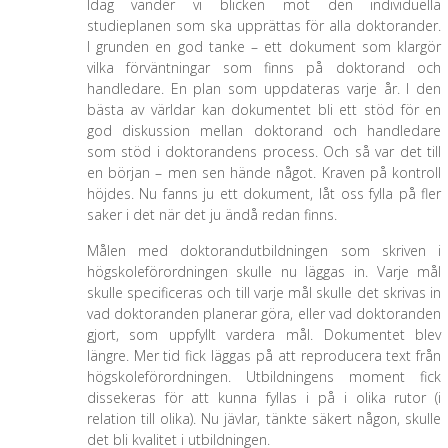
Idag vänder vi blicken mot den individuella
studieplanen som ska upprättas för alla doktorander.
I grunden en god tanke – ett dokument som klargör
vilka förväntningar som finns på doktorand och
handledare. En plan som uppdateras varje år. I den
bästa av världar kan dokumentet bli ett stöd för en
god diskussion mellan doktorand och handledare
som stöd i doktorandens process. Och så var det till
en början – men sen hände något. Kraven på kontroll
höjdes. Nu fanns ju ett dokument, låt oss fylla på fler
saker i det när det ju ändå redan finns.
Målen med doktorandutbildningen som skriven i
högskoleförordningen skulle nu läggas in. Varje mål
skulle specificeras och till varje mål skulle det skrivas in
vad doktoranden planerar göra, eller vad doktoranden
gjort, som uppfyllt vardera mål. Dokumentet blev
längre. Mer tid fick läggas på att reproducera text från
högskoleförordningen. Utbildningens moment fick
dissekeras för att kunna fyllas i på i olika rutor (i
relation till olika). Nu jävlar, tänkte säkert någon, skulle
det bli kvalitet i utbildningen.