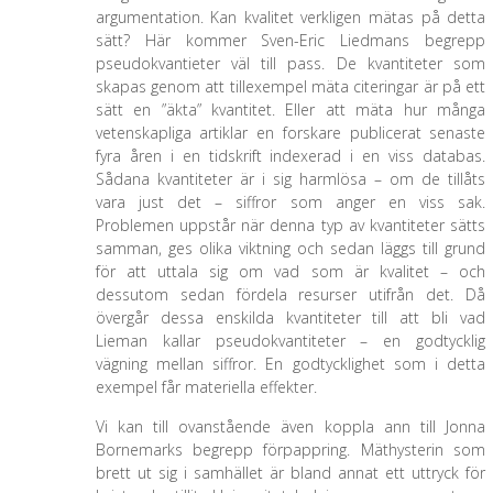
argumentation. Kan kvalitet verkligen mätas på detta
sätt? Här kommer Sven-Eric Liedmans begrepp
pseudokvantieter väl till pass. De kvantiteter som
skapas genom att tillexempel mäta citeringar är på ett
sätt en ”äkta” kvantitet. Eller att mäta hur många
vetenskapliga artiklar en forskare publicerat senaste
fyra åren i en tidskrift indexerad i en viss databas.
Sådana kvantiteter är i sig harmlösa – om de tillåts
vara just det – siffror som anger en viss sak.
Problemen uppstår när denna typ av kvantiteter sätts
samman, ges olika viktning och sedan läggs till grund
för att uttala sig om vad som är kvalitet – och
dessutom sedan fördela resurser utifrån det. Då
övergår dessa enskilda kvantiteter till att bli vad
Lieman kallar pseudokvantiteter – en godtycklig
vägning mellan siffror. En godtycklighet som i detta
exempel får materiella effekter.
Vi kan till ovanstående även koppla ann till Jonna
Bornemarks begrepp förpappring. Mäthysterin som
brett ut sig i samhället är bland annat ett uttryck för