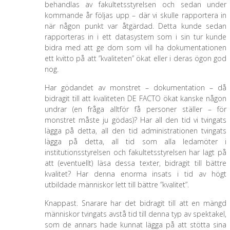
behandlas av fakultetsstyrelsen och sedan under
kommande år följas upp – där vi skulle rapportera in
när någon punkt var åtgärdad. Detta kunde sedan
rapporteras in i ett datasystem som i sin tur kunde
bidra med att ge dom som vill ha dokumentationen
ett kvitto på att ”kvaliteten” ökat eller i deras ögon god
nog.
Har gödandet av monstret – dokumentation – då
bidragit till att kvaliteten DE FACTO ökat kanske någon
undrar (en fråga alltför få personer ställer – för
monstret måste ju gödas)? Har all den tid vi tvingats
lägga på detta, all den tid administrationen tvingats
lägga på detta, all tid som alla ledamöter i
institutionsstyrelsen och fakultetsstyrelsen har lagt på
att (eventuellt) läsa dessa texter, bidragit till bättre
kvalitet? Har denna enorma insats i tid av högt
utbildade människor lett till bättre ”kvalitet”.
Knappast. Snarare har det bidragit till att en mängd
människor tvingats avstå tid till denna typ av spektakel,
som de annars hade kunnat lägga på att stötta sina