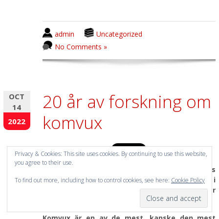
admin
Uncategorized
No Comments »
20 år av forskning om
OCT
14
komvux
2022
Privacy & Cookies: This site uses cookies. By continuing to use this website,
you agree to their use.
När jag blickar tillbaka på 20 år i forskningens
tjänst, varav tio år som professor i
To find out more, including how to control cookies, see here:
Cookie Policy
vuxenpedagogik och forskningsledare
,
noterar
jag detta vad gäller forskning om komvux.
Komvux är en av de mest, kanske den mest