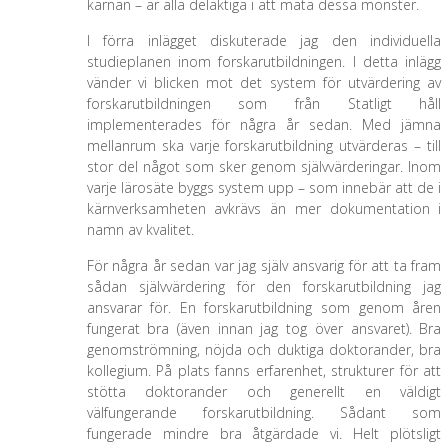
kärnan – är alla delaktiga i att mata dessa monster.
I förra inlägget diskuterade jag den individuella
studieplanen inom forskarutbildningen. I detta inlägg
vänder vi blicken mot det system för utvärdering av
forskarutbildningen som från Statligt håll
implementerades för några år sedan. Med jämna
mellanrum ska varje forskarutbildning utvärderas – till
stor del något som sker genom självvärderingar. Inom
varje lärosäte byggs system upp – som innebär att de i
kärnverksamheten avkrävs än mer dokumentation i
namn av kvalitet.
För några år sedan var jag själv ansvarig för att ta fram
sådan självvärdering för den forskarutbildning jag
ansvarar för. En forskarutbildning som genom åren
fungerat bra (även innan jag tog över ansvaret). Bra
genomströmning, nöjda och duktiga doktorander, bra
kollegium. På plats fanns erfarenhet, strukturer för att
stötta doktorander och generellt en väldigt
välfungerande forskarutbildning. Sådant som
fungerade mindre bra åtgärdade vi. Helt plötsligt