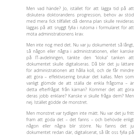
Men vad hände? Jo, istället för att lägga tid på att
diskutera doktorandens progression, behov av stöd
med mera fick tillfället då denna plan skulle revideras
läggas på att snyggt fylla i rutorna i formuläret för att
möta administrationens krav.
Men inte nog med det. Nu var ju dokumentet så långt,
så någon eller några i administrationen, eller kanske
på IT-avdelningen, tänkte den ”kloka” tanken att
dokumentet skulle digitaliseras. Då blir det ju lättare
för administrationen att hålla koll, och de får mindre
att göra – effektivisering brukar det kallas. Men som
vanligt glömde de att ställa de enkla frågorna – är
detta efterfrågat från kärnan? Kommer det att göra
deras jobb enklare? Kanske vi skulle fråga dem? Men
nej. Istället gödde de monstret.
Men monstret var tydligen inte mätt. Nu var det ju fritt
fram att göda det – det fanns – och behövde enligt
någon eller några blir större. Nu fanns det ju
dokumentet redan där, digitaliserat, så låt oss fylla på