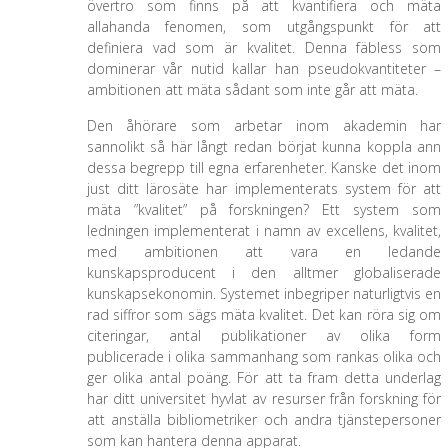
övertro som finns på att kvantifiera och mäta
allahanda fenomen, som utgångspunkt för att
definiera vad som är kvalitet. Denna fäbless som
dominerar vår nutid kallar han pseudokvantiteter –
ambitionen att mäta sådant som inte går att mäta.
Den åhörare som arbetar inom akademin har
sannolikt så här långt redan börjat kunna koppla ann
dessa begrepp till egna erfarenheter. Kanske det inom
just ditt lärosäte har implementerats system för att
mäta ”kvalitet” på forskningen? Ett system som
ledningen implementerat i namn av excellens, kvalitet,
med ambitionen att vara en ledande
kunskapsproducent i den alltmer globaliserade
kunskapsekonomin. Systemet inbegriper naturligtvis en
rad siffror som sägs mäta kvalitet. Det kan röra sig om
citeringar, antal publikationer av olika form
publicerade i olika sammanhang som rankas olika och
ger olika antal poäng. För att ta fram detta underlag
har ditt universitet hyvlat av resurser från forskning för
att anställa bibliometriker och andra tjänstepersoner
som kan hantera denna apparat.