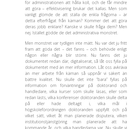
för administrationen att hålla koll, och de får mindre
att göra – effektivisering brukar det kallas. Men som
vanligt glömde de att ställa de enkla frågorna – är
detta efterfrågat från kärnan? Kommer det att göra
deras jobb enklare? Kanske vi skulle fråga dem? Men
nej. Istället gödde de det administrativa monstret.
Men monstret var tydligen inte mätt. Nu var det ju fritt
fram att göda det – det fanns – och behövde enligt
någon eller några blir större. Nu fanns det ju
dokumentet redan där, digitaliserat, så låt oss fylla på
dokumentet med än mer information. Låt oss avkräva
än mer arbete från kärnan så uppnår vi säkert än
bättre kvalitet. Nu skulle det inte ”bara” fyllas på
information om förväntningar på doktorand och
handledare, vilka kurser som skulle läsas, eller som
redan lästs, vilka konferenser doktoranden skulle delta
på eller hade deltagit i, vilka mål i
högskoleförordningen doktoranden uppfyllt och på
vilket sätt, vilket åt man planerade disputera, vilken
institutionstjänstgöring man planerade att ha
kommande år, och vilka handledarna var. Nu skulle vi