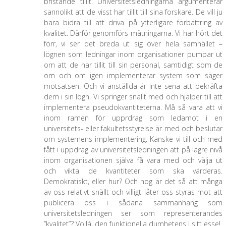
bristande tillit. Universitetsledningarna argumenterar
sannolikt att de visst har tillit till sina forskare. De vill ju
bara bidra till att driva på ytterligare förbättring av
kvalitet. Därför genomförs mätningarna. Vi har hört det
förr, vi ser det breda ut sig över hela samhället –
lögnen som ledningar inom organisationer pumpar ut
om att de har tillit till sin personal, samtidigt som de
om och om igen implementerar system som säger
motsatsen. Och vi anställda är inte sena att bekräfta
dem i sin lögn. Vi springer snällt med och hjälper till att
implementera pseudokvantiteterna. Må så vara att vi
inom ramen för upprdrag som ledamot i en
universitets- eller fakultetsstyrelse är med och beslutar
om systemens implementering. Kanske vi till och med
fått i uppdrag av universitetsledningen att på lägre nivå
inom organisationen själva få vara med och välja ut
och vikta de kvantiteter som ska värderas.
Demokratiskt, eller hur? Och nog är det så att många
av oss relativt snällt och villigt låter oss styras mot att
publicera oss i sådana sammanhang som
universitetsledningen ser som representerandes
”kvalitet”? Voilá, den funktionella dumhetens i sitt esse!