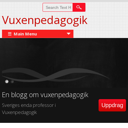
Vuxenpedagogik
☰ Main Menu
En blogg om vuxenpedagogik
Sveriges enda professor i
Uppdrag
Vuxenpedagogik