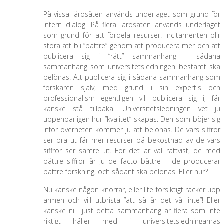
På vissa lärosäten används underlaget som grund för
intern dialog. På flera lärosäten används underlaget
som grund för att fördela resurser. Incitamenten blir
stora att bli ”bättre” genom att producera mer och att
publicera sig i ”rätt” sammanhang – sådana
sammanhang som universitetsledningen bestämt ska
belönas. Att publicera sig i sådana sammanhang som
forskaren själv, med grund i sin expertis och
professionalism egentligen vill publicera sig i, får
kanske stå tillbaka. Universitetsledningen vet ju
uppenbarligen hur ”kvalitet” skapas. Den som böjer sig
inför överheten kommer ju att belönas. De vars siffror
ser bra ut får mer resurser på bekostnad av de vars
siffror ser sämre ut. För det är väl rättvist, de med
bättre siffror är ju de facto bättre – de producerar
bättre forskning, och sådant ska belönas. Eller hur?
Nu kanske någon knorrar, eller lite försiktigt räcker upp
armen och vill utbrista ”att så är det väl inte”! Eller
kanske ni i just detta sammanhang är flera som inte
riktigt håller med i universitetsledningarnas