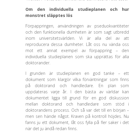
Om den individuella studieplanen och hur
monstret släpptes lös
Förpappringen, användningen av pseduokvantiteter
och den funktionella dumheten är som sagt utbredd
inom universitetsvärlden. Vi är alla del av att
reproducera dessa dumheter. Låt oss nu vända oss
mot ett annat exempel av förpappring – den
individuella studieplanen som ska upprättas för alla
doktorander.
I grunden är studieplanen en god tanke – ett
dokument som klargör vilka förväntningar som finns
på doktorand och handledare. En plan som
uppdateras varje år. I den bästa av världar kan
dokumentet ligga till grund för en god diskussion
mellan doktorand och handledare som stöd i
doktorandens process. Och så var det till en början –
men sen hände något. Kraven på kontroll höjdes. Nu
fanns ju ett dokument, låt oss fylla på fler saker i det
när det ju ändå redan finns.