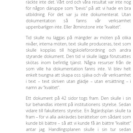
räckte inte det. Vårt ord och våra resultat var inte nog
för någon däruppe som ”bevis” på att vi hade en bra
utbildning. För det var ju inte dokumenterat. Utan
dokumentation så fanns vår verksamhet
uppenbarligen inte. Eller åtminstone inte ”kvalitet”.
Tid skulle nu läggas på mängder av möten på olika
nivåer, interna möten, text skulle produceras, text som
skulle kopplas till högskoleförordning och andra
styrande dokument. Den tid vi skulle lägga förutsattes
skötas inom befintlig tjänst. Några resurser från de
som ville ha dokumentation fanns inte. Vi blev helt
enkelt tvungna att skapa oss själva och vår verksamhet
i text – text skriven utan glädje – utan ersättning – i
namn av ”kvalitet”.
Ett dokument på 42 sidor togs fram. Den skulle i sin
tur behandlas internt på institutionens styrelse. Sedan
vidare till fakultetens styrelse. En åtgärdsplan skulle ta
fram – för vi alla avkrävdes berättelser om sådant som
kunde bli bättre – så att vi kunde få än bättre ”kvalitet”
antar jag. Handlingsplanen skulle i sin tur sedan