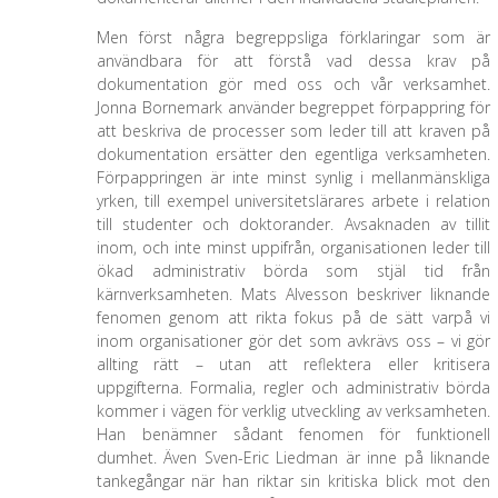
Men först några begreppsliga förklaringar som är
användbara för att förstå vad dessa krav på
dokumentation gör med oss och vår verksamhet.
Jonna Bornemark använder begreppet förpappring för
att beskriva de processer som leder till att kraven på
dokumentation ersätter den egentliga verksamheten.
Förpappringen är inte minst synlig i mellanmänskliga
yrken, till exempel universitetslärares arbete i relation
till studenter och doktorander. Avsaknaden av tillit
inom, och inte minst uppifrån, organisationen leder till
ökad administrativ börda som stjäl tid från
kärnverksamheten. Mats Alvesson beskriver liknande
fenomen genom att rikta fokus på de sätt varpå vi
inom organisationer gör det som avkrävs oss – vi gör
allting rätt – utan att reflektera eller kritisera
uppgifterna. Formalia, regler och administrativ börda
kommer i vägen för verklig utveckling av verksamheten.
Han benämner sådant fenomen för funktionell
dumhet. Även Sven-Eric Liedman är inne på liknande
tankegångar när han riktar sin kritiska blick mot den