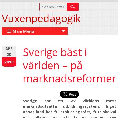
Vuxenpedagogik
☰ Main Menu
Sverige bäst i
APR
20
världen – på
2018
marknadsreformer
Sverige har ett av världens mest
marknadsutsatta utbildningssystem. Inget
annat land har fri etableringsrätt, fritt skolval
och tillåter rätt att ta ut vinster från