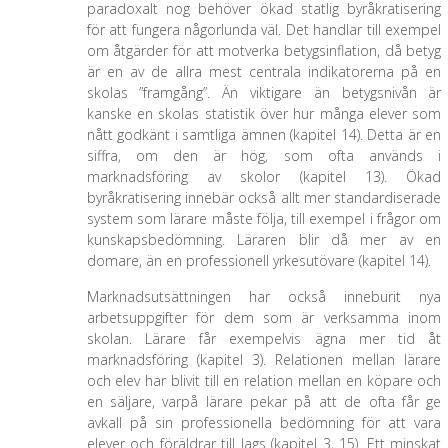
paradoxalt nog behöver ökad statlig byråkratisering
för att fungera någorlunda väl. Det handlar till exempel
om åtgärder för att motverka betygsinflation, då betyg
är en av de allra mest centrala indikatorerna på en
skolas ”framgång”. Än viktigare än betygsnivån är
kanske en skolas statistik över hur många elever som
nått godkänt i samtliga ämnen (kapitel 14). Detta är en
siffra, om den är hög, som ofta används i
marknadsföring av skolor (kapitel 13). Ökad
byråkratisering innebär också allt mer standardiserade
system som lärare måste följa, till exempel i frågor om
kunskapsbedömning. Läraren blir då mer av en
domare, än en professionell yrkesutövare (kapitel 14).
Marknadsutsättningen har också inneburit nya
arbetsuppgifter för dem som är verksamma inom
skolan. Lärare får exempelvis ägna mer tid åt
marknadsföring (kapitel 3). Relationen mellan lärare
och elev har blivit till en relation mellan en köpare och
en säljare, varpå lärare pekar på att de ofta får ge
avkall på sin professionella bedömning för att vara
elever och föräldrar till lags (kapitel 3, 15). Ett minskat