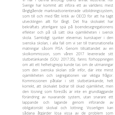
Sverige har kommit att införa ett av världens mest
långtgående marknadsorienterade utbildningssystem,
som till och med fått kritik av OECD för att ha tagit
utvecklingen allt för långt. Det fria skolvalet har
bekräftats ytterligare spä på boendesegregationens
effekter och på så sätt öka ojämlikheten i svensk
skola. Samtidigt sjunker elevernas kunskaper i den
svenska skolan, i alla fall om vi ser till transnationella
mätningar såsom PISA. Genom tillsättandet av en
skolkommission, som våren 2017 levererade sitt
slutbetänkande (SOU 2017:35), fanns förhoppningen
om att ett helhetsgrepp kunde tas om de utmaningar
som den svenska skolan står inför, där inte minst
ojämlikheten och segregationen var viktiga frågor.
Kommissionen påtalar i sitt slutbetänkande, helt
korrekt, att skolvalet bidrar till ökad ojämlikhet, men
den lösning som föreslås är inte en grundläggande
förändring av nuvarande system, utan snarare ett
lappande och lagande genom införande av
obligatoriskt skolval och lottning. Visserligen kan
sådana åtgärder lösa vissa av de problem som