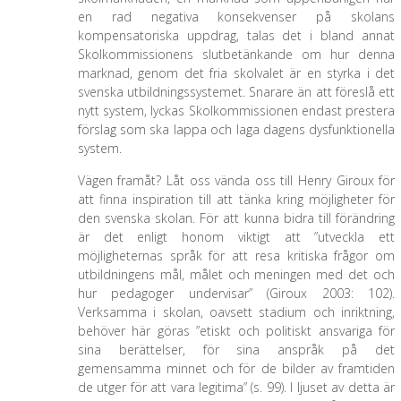
en rad negativa konsekvenser på skolans
kompensatoriska uppdrag, talas det i bland annat
Skolkommissionens slutbetänkande om hur denna
marknad, genom det fria skolvalet är en styrka i det
svenska utbildningssystemet. Snarare än att föreslå ett
nytt system, lyckas Skolkommissionen endast prestera
förslag som ska lappa och laga dagens dysfunktionella
system.
Vägen framåt? Låt oss vända oss till Henry Giroux för
att finna inspiration till att tänka kring möjligheter för
den svenska skolan. För att kunna bidra till förändring
är det enligt honom viktigt att ”utveckla ett
möjligheternas språk för att resa kritiska frågor om
utbildningens mål, målet och meningen med det och
hur pedagoger undervisar” (Giroux 2003: 102).
Verksamma i skolan, oavsett stadium och inriktning,
behöver här göras ”etiskt och politiskt ansvariga för
sina berättelser, för sina anspråk på det
gemensamma minnet och för de bilder av framtiden
de utger för att vara legitima” (s. 99). I ljuset av detta är