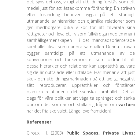
det, syns det oss, viktigt att utbildning förstås som ett
medel just för att åstadkomma förändring. En strävan
efter förändring behöver bygga på ett ständigt
utmanande av hierarkier och ojämlika relationer som
ger medborgare olika villkor för att tillvarata sina
rättigheter och leva ett liv som fullvärdiga medlemmar i
samhällsgemenskapen – i det marknadsorienterade
samhället likväl som i andra samhällen. Denna strävan
bygger samtidigt på ett utmanande av de
konventioner och tankemönster som bidrar till att
dessa hierarkier och relationer kan upprätthållas, vare
sig de är outtalade eller uttalade. Här menar vi att just
skol- och utbildningsmarknaden på ett tydligt negativt
sätt reproducerar, upprätthåller och förstärker
ojämlika relationer i det svenska samhället. Det är
dags för våra politiker att våga ta språnget och tänka
bortom det som är och ställa sig frågan om
varför
vi
har det fria skolvalet. Länge leve framtiden!
Referenser
Giroux, H. (2003)
Public Spaces, Private Lives: