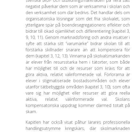
svenska skol- och utbildningsmarknaden på flera sätt
negativt påverkar dem som är verksamma i skolan och
den verksamhet som där bedrivs. Det handlar dels om
organisatoriska lösningar som det fria skolvalet, som
ytterligare spär på boendesegregationens effekter och
bidrar till ökad ojämlikhet och differentiering (kapitel 3,
9, 10, 11). Genom marknadsföring och andra insatser i
syfte att stärka sitt ”varumärke” bidrar skolan till att
förstärka skillnader snarare än att kompensera för
dem (kapitel 3, 12, 13). Vinnarna på skolvalsmarkanden
är elever från resursstarka hem i tätorter, som både
har möjlighet till och de resurser som krävs för att
göra aktiva, relativt välinformerade val. Förlorarna är
elever i stigmatiserade bostadsområden och elever
utanför tätbebyggda områden (kapitel 3, 10), som ofta
vare sig har möjlighet eller resurser att göra reella
aktiva, relativt välinformerade val. Skolans
kompensatoriska uppdrag kommer därmed totalt på
skam.
Kapitlen har också visat påhur lärares professionella
handlingsutrymme kringskärs, där skolmarknaden