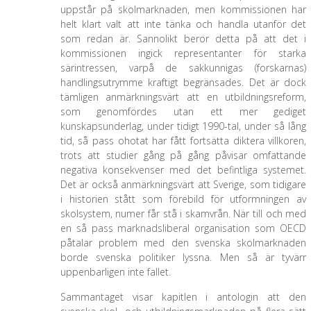
uppstår på skolmarknaden, men kommissionen har
helt klart valt att inte tänka och handla utanför det
som redan är. Sannolikt beror detta på att det i
kommissionen ingick representanter för starka
särintressen, varpå de sakkunnigas (forskarnas)
handlingsutrymme kraftigt begränsades. Det är dock
tämligen anmärkningsvärt att en utbildningsreform,
som genomfördes utan ett mer gediget
kunskapsunderlag, under tidigt 1990-tal, under så lång
tid, så pass ohotat har fått fortsätta diktera villkoren,
trots att studier gång på gång påvisar omfattande
negativa konsekvenser med det befintliga systemet.
Det är också anmärkningsvärt att Sverige, som tidigare
i historien stått som förebild för utformningen av
skolsystem, numer får stå i skamvrån. När till och med
en så pass marknadsliberal organisation som OECD
påtalar problem med den svenska skolmarknaden
borde svenska politiker lyssna. Men så är tyvärr
uppenbarligen inte fallet.
Sammantaget visar kapitlen i antologin att den