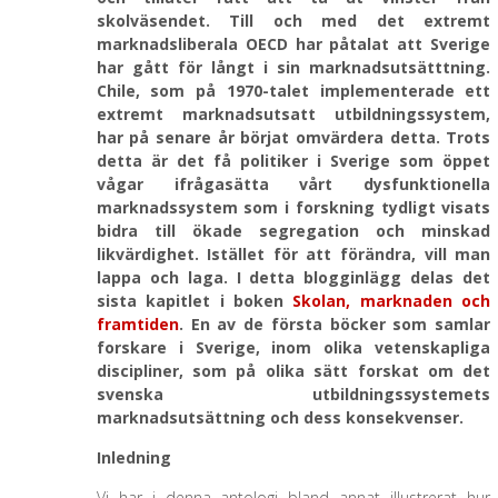
skolväsendet. Till och med det extremt
marknadsliberala OECD har påtalat att Sverige
har gått för långt i sin marknadsutsätttning.
Chile, som på 1970-talet implementerade ett
extremt marknadsutsatt utbildningssystem,
har på senare år börjat omvärdera detta. Trots
detta är det få politiker i Sverige som öppet
vågar ifrågasätta vårt dysfunktionella
marknadssystem som i forskning tydligt visats
bidra till ökade segregation och minskad
likvärdighet. Istället för att förändra, vill man
lappa och laga. I detta blogginlägg delas det
sista kapitlet i boken
Skolan, marknaden och
framtiden
. En av de första böcker som samlar
forskare i Sverige, inom olika vetenskapliga
discipliner, som på olika sätt forskat om det
svenska utbildningssystemets
marknadsutsättning och dess konsekvenser.
Inledning
Vi har i denna antologi bland annat illustrerat hur