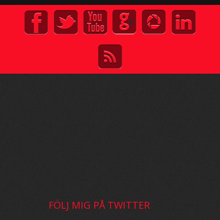
FÖLJ MIG PÅ TWITTER