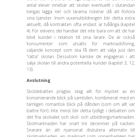
antal elever innebär att skolan eventuellt i slutändan
tvingas lägga ner och lärarna riskerar då att förlora
sina tjänster. Inom vuxenutbildningen blir detta extra
aktuellt, då kontrakten ofta endast är tvååriga (kapitel
4). För elevens del handlar det inte bara om att de har
blivit kunder i relation till sina lärare. De är också
konsumenter som utsätts för marknadsföring,
säljande koncept som ska få dem att välja just den
”rätta” skolan. Dessutom kanske de engageras i att
sälja skolan till andra potentiella kunder (kapitel 3, 12,
13).
Avslutning
Skoldebatten präglas idag allt för mycket av en
konserverande blick på samtiden, kombinerat med en
tämligen romantisk blick på dåtiden (som om allt var
bättre förr). Inte minst blir detta tydligt i debatten om
det fria skolvalet och skol- och utbildningsmarknaden.
Skolmarknaden har snart tre decennier på nacken.
Snarare än att nyanserat diskutera alternativ till
skolmarknaden, en marknad som uppenbarligen har