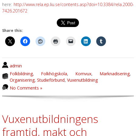
here:
http://www.rela.ep.liu.se/contents.asp?doi=10.3384/rela.2000-
7426.201672
Share this:
admin
Folkbildning
,
Folkhögskola
,
Komvux
,
Marknadisering
,
Organisering
,
Studieförbund
,
Vuxenutbildning
No Comments »
Vuxenutbildningens
framtid, makt och