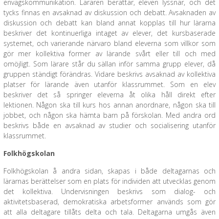
envägskommunikation. Läraren berättar, eleven lyssnar, och det
tycks finnas en avsaknad av diskussion och debatt. Avsaknaden av
diskussion och debatt kan bland annat kopplas till hur lärarna
beskriver det kontinuerliga intaget av elever, det kursbaserade
systemet, och varierande närvaro bland eleverna som villkor som
gör mer kollektiva former av lärande svårt eller till och med
omöjligt. Som lärare står du sällan inför samma grupp elever, då
gruppen ständigt förändras. Vidare beskrivs avsaknad av kollektiva
platser för lärande även utanför klassrummet. Som en elev
beskriver det så springer eleverna åt olika håll direkt efter
lektionen. Någon ska till kurs hos annan anordnare, någon ska till
jobbet, och någon ska hämta barn på förskolan. Med andra ord
beskrivs både en avsaknad av studier och socialisering utanför
klassrummet.
Folkhögskolan
Folkhögskolan å andra sidan, skapas i både deltagarnas och
lärarnas berättelser som en plats för individen att utvecklas genom
det kollektiva. Undervisningen beskrivs som dialog- och
aktivitetsbaserad, demokratiska arbetsformer används som gör
att alla deltagare tillåts delta och tala. Deltagarna umgås även