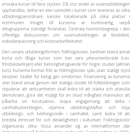
enstaka kurser till flera stycken. Då stor andel av vuxenutbildningen
upphandlas, deltar en elev sannolikt i kurser som levereras av olika
utbildningsanordnare, kanske lokaliserade på olika platser i
kommunen. Intaget till kurserna är kontinuerlig, varpå
elevgrupperna ständigt förändras. Centrala honnörsbegrepp i den
offentliga diskussionen om vuxenutbildningen är flexibilitet,
individanpassning och kostnadseffektivitet.
Den senare utbildningsformen, folkhögskolan, bedriver bland annat
korta och långa kurser som kan vara yrkesorienterade (t.ex.
fritidsledarlinjen) eller behörighetsgivande för högre studier (allmän
kurs). Kurserna formas fritt av folkhögskolan själv, utan statligt styrd
läroplan. Istället för betyg ges omdömen. Finansiering av kurserna
sker bland annat genom det statliga stödet till folkbildningen som
stipulerar att verksamheten skall bidra till att stärka och utveckla
demokratin, göra det möjligt för en ökad mångfald människor att
påverka sin livssituation, skapa engagemang att delta i
samhällsutvecklingen, utjämna utbildningsklyftor och höja
utbildnings- och bildningsnivån i samhället, samt bidra till att
bredda intresset för och delaktigheten i kulturlivet. Folkhögskolor
organiseras olika. Vissa använder sig av internatformen där