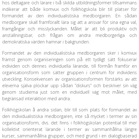
hos deltagare och lärare i två skilda utbildningsformer tillsammans
indikerar att både komvux och folkhögskola blir till platser för
formandet av den individualistiska medborgaren. En sådan
medborgare skall framförallt lära sig att a ansvar för sina egna val,
framgångar och misslyckanden. Målet är att bli produktiv och
anställningsbar, och frågan om andra medborgerliga och
demokratiska värden hamnar i bakgrunden.
Formandet av den individualistiska medborgaren sker i komvux
främst genom organiseringen som på ett tydligt sätt fokuserar
individen och dennes individuella lärande, till förmån framför en
organisationsform som sätter gruppen i centrum för individens
utveckling. Konsekvensen av organisationsformen förstärks av att
eleverna själva plockar upp sådan ”diskurs” och beskriver sin väg
genom studierna just som en individuell väg mot målet, med
begränsad interaktion med andra.
Folkhögskolan å andra sidan, blir till som plats för formandet av
den individualistiska medborgaren, inte så mycket i termer av sin
organisationsform, dvs. det finns i folkhögskolan potential till mer
kollektivt orienterat lärande i termer av sammanhållna längre
kurser, sammanhållna grupper, och med grund i en dialogbaserad