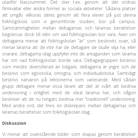
utanför klassrummet. Det sker t.ex. genom att det ordnas
filmkvällar eller andra former av sociala aktiviteter. Sådana platser
att umgås villkoras delvis genom att flera elever på just denna
folkhögskola som vi genomförde studien, bor på campus.
Samstämmigheten mellan deltagarnas och lärarnas berättelser
begränsas dock till idén om vad folkhögskolan bör vara. Även om
deltagarna menar att folkhögskolan ”är” som beskrivits ovan, så
menar lärarna att de inte har de deltagare de skulle vilja ha, eller
snarare, deltagarna idag uppfyller inte de antaganden som lärarna
har om vad folkhögskolan borde vara. Deltagargruppen beskrivs
som mindre diversifierad än tidigare, deltagarna är yngre och de
beskrivs som egoistiska, omogna, och individualistiska. Samtidigt
beskrivs närvaron på lektionerna som varierande. Med sådan
grupp deltagare menar vissa lärare att det är svårt att bedriva
undervisning i enlighet med de ideal lärarna har, och någon
beskriver att de nu tvingats bedriva mer ”traditionell” undervisning.
Med andra ord, det finns en diskrepans mellan deltagarnas och
lärarnas berättelser som folkhögskolan idag.
Diskussion
Vi menar att ovanstående bilder som skapas genom berättelser