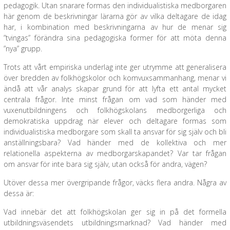
pedagogik. Utan snarare formas den individualistiska medborgaren
här genom de beskrivningar lärarna gör av vilka deltagare de idag
har, i kombination med beskrivningarna av hur de menar sig
”tvingas” förändra sina pedagogiska former för att möta denna
”nya” grupp.
Trots att vårt empiriska underlag inte ger utrymme att generalisera
över bredden av folkhögskolor och komvuxsammanhang, menar vi
ändå att vår analys skapar grund för att lyfta ett antal mycket
centrala frågor. Inte minst frågan om vad som händer med
vuxenutbildningens och folkhögskolans medborgerliga och
demokratiska uppdrag när elever och deltagare formas som
individualistiska medborgare som skall ta ansvar för sig själv och bli
anställningsbara? Vad händer med de kollektiva och mer
relationella aspekterna av medborgarskapandet? Var tar frågan
om ansvar för inte bara sig själv, utan också för andra, vägen?
Utöver dessa mer övergripande frågor, väcks flera andra. Några av
dessa är:
Vad innebär det att folkhögskolan ger sig in på det formella
utbildningsväsendets utbildningsmarknad? Vad händer med