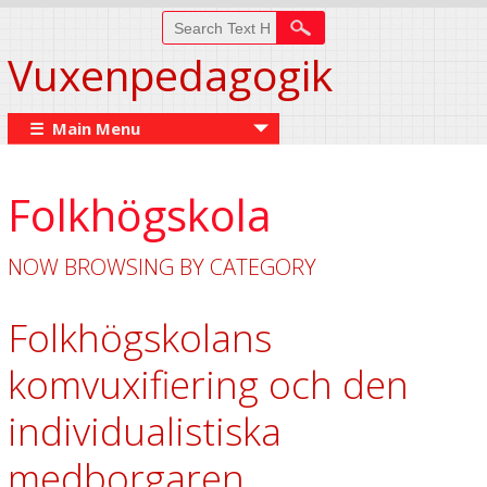
Vuxenpedagogik
☰ Main Menu
Folkhögskola
NOW BROWSING BY CATEGORY
Folkhögskolans
komvuxifiering och den
individualistiska
medborgaren