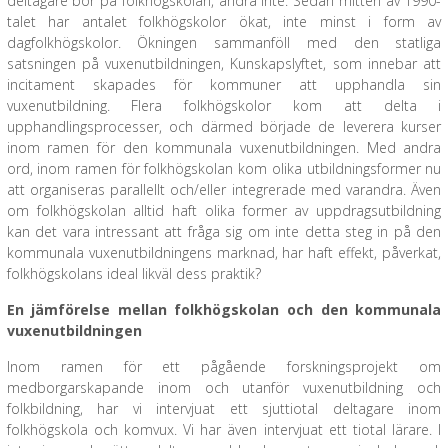
deltagare bor på folkhögskolan, andra inte. Sedan mitten av 1990-
talet har antalet folkhögskolor ökat, inte minst i form av
dagfolkhögskolor. Ökningen sammanföll med den statliga
satsningen på vuxenutbildningen, Kunskapslyftet, som innebar att
incitament skapades för kommuner att upphandla sin
vuxenutbildning. Flera folkhögskolor kom att delta i
upphandlingsprocesser, och därmed började de leverera kurser
inom ramen för den kommunala vuxenutbildningen. Med andra
ord, inom ramen för folkhögskolan kom olika utbildningsformer nu
att organiseras parallellt och/eller integrerade med varandra. Även
om folkhögskolan alltid haft olika former av uppdragsutbildning
kan det vara intressant att fråga sig om inte detta steg in på den
kommunala vuxenutbildningens marknad, har haft effekt, påverkat,
folkhögskolans ideal likväl dess praktik?
En jämförelse mellan folkhögskolan och den kommunala
vuxenutbildningen
Inom ramen för ett pågående forskningsprojekt om
medborgarskapande inom och utanför vuxenutbildning och
folkbildning, har vi intervjuat ett sjuttiotal deltagare inom
folkhögskola och komvux. Vi har även intervjuat ett tiotal lärare. I