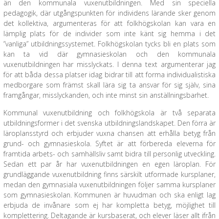
än den kommunala vuxenutbildningen. Med sin speciella
pedagogik, där utgångspunkten för individens lärande sker genom
det kollektiva, argumenteras för att folkhögskolan kan vara en
lämplig plats för de individer som inte känt sig hemma i det
”vanliga” utbildningssystemet. Folkhögskolan tycks bli en plats som
kan ta vid där gymnasieskolan och den kommunala
vuxenutbildningen har misslyckats. I denna text argumenterar jag
för att båda dessa platser idag bidrar till att forma individualistiska
medborgare som främst skall lära sig ta ansvar för sig själv, sina
framgångar, misslyckanden, och inte minst sin anställningsbarhet.
Kommunal vuxenutbildning och folkhögskola är två separata
utbildningsformer i det svenska utbildningslandskapet. Den förra är
läroplansstyrd och erbjuder vuxna chansen att erhålla betyg från
grund- och gymnasieskola. Syftet är att förbereda eleverna för
framtida arbets- och samhällsliv samt bidra till personlig utveckling.
Sedan ett par år har vuxenutbildningen en egen läroplan. För
grundläggande vuxenutbildning finns särskilt utformade kursplaner,
medan den gymnasiala vuxenutbildningen följer samma kursplaner
som gymnasieskolan. Kommunen är huvudman och ska enligt lag
erbjuda de invånare som ej har kompletta betyg, möjlighet till
komplettering. Deltagande är kursbaserat, och elever läser allt ifrån