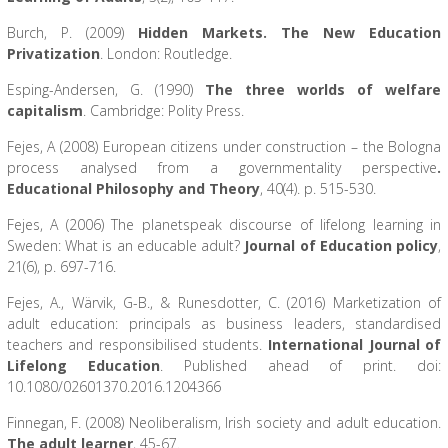
Burch, P. (2009)
Hidden Markets. The New Education
Privatization
. London: Routledge.
Esping-Andersen, G. (1990)
The three worlds of welfare
capitalism
. Cambridge: Polity Press.
Fejes, A (2008) European citizens under construction – the Bologna
process analysed from a governmentality perspective
.
Educational Philosophy and Theory
, 40(4). p. 515-530.
Fejes, A (2006) The planetspeak discourse of lifelong learning in
Sweden: What is an educable adult?
Journal of Education policy
,
21(6), p. 697-716.
Fejes, A., Wärvik, G-B., & Runesdotter, C. (2016) Marketization of
adult education: principals as business leaders, standardised
teachers and responsibilised students.
International Journal of
Lifelong Education
. Published ahead of print. doi:
10.1080/02601370.2016.1204366
Finnegan, F. (2008) Neoliberalism, Irish society and adult education.
The adult learner
, 45-67.