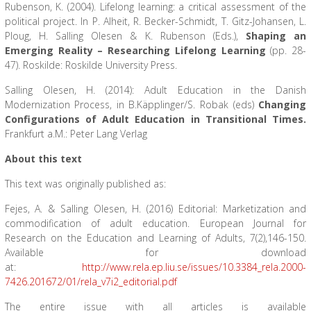
Rubenson, K. (2004). Lifelong learning: a critical assessment of the
political project. In P. Alheit, R. Becker-Schmidt, T. Gitz-Johansen, L.
Ploug, H. Salling Olesen & K. Rubenson (Eds.),
Shaping an
Emerging Reality – Researching Lifelong Learning
(pp. 28-
47). Roskilde: Roskilde University Press.
Salling Olesen, H. (2014): Adult Education in the Danish
Modernization Process, in B.Käpplinger/S. Robak (eds)
Changing
Configurations of Adult Education in Transitional Times.
Frankfurt a.M.: Peter Lang Verlag
About this text
This text was originally published as:
Fejes, A. & Salling Olesen, H. (2016) Editorial: Marketization and
commodification of adult education. European Journal for
Research on the Education and Learning of Adults, 7(2),146-150.
Available for download
at:
http://www.rela.ep.liu.se/issues/10.3384_rela.2000-
7426.201672/01/rela_v7i2_editorial.pdf
The entire issue with all articles is available