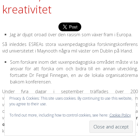
kreativitet
Jag är djupt oroad över den rasism som växer fram i Europa.
Så inleddes ESREAs stora vuxenpedagogiska forskningskonferens
vid universitetet i Maynooth några mil väster om Dublin på Irland.
Som forskare inom det vuxenpedagogiska området måste vi ta
ansvar för att forska om och bidra till en annan utveckling,
fortsatte Dr Fergal Finnegan, en av de lokala organisatörerna
bakom konferensen.
Under fyra dagar i september träffades över 200
vuxenpedagogiska forskare från Europa och andra delar av världen
Privacy & Cookies: This site uses cookies. By continuing to use this website,
you agree to their use.
vid universitetet i Maynooth utanför Dublin på Irland för att
diskutera aktuell vuxenpedagogisk forskning. Konferensens tema
To find out more, including how to control cookies, see here:
Cookie Policy
var
Att tänka olika framtider för vuxenutbildningen: Frågor
om makt och kreativitet
. Tre huvudtalare var inbjudna i
kombination med över 100 presentationer av deltagande forskare.