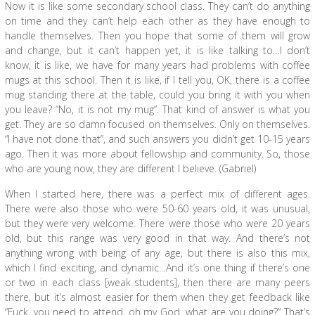
Now it is like some secondary school class. They can’t do anything
on time and they can’t help each other as they have enough to
handle themselves. Then you hope that some of them will grow
and change, but it can’t happen yet, it is like talking to…I don’t
know, it is like, we have for many years had problems with coffee
mugs at this school. Then it is like, if I tell you, OK, there is a coffee
mug standing there at the table, could you bring it with you when
you leave? “No, it is not my mug”. That kind of answer is what you
get. They are so damn focused on themselves. Only on themselves.
“I have not done that”, and such answers you didn’t get 10-15 years
ago. Then it was more about fellowship and community. So, those
who are young now, they are different I believe. (Gabriel)
When I started here, there was a perfect mix of different ages.
There were also those who were 50-60 years old, it was unusual,
but they were very welcome. There were those who were 20 years
old, but this range was very good in that way. And there’s not
anything wrong with being of any age, but there is also this mix,
which I find exciting, and dynamic…And it’s one thing if there’s one
or two in each class [weak students], then there are many peers
there, but it’s almost easier for them when they get feedback like
“Fuck, you need to attend, oh my God, what are you doing?” That’s