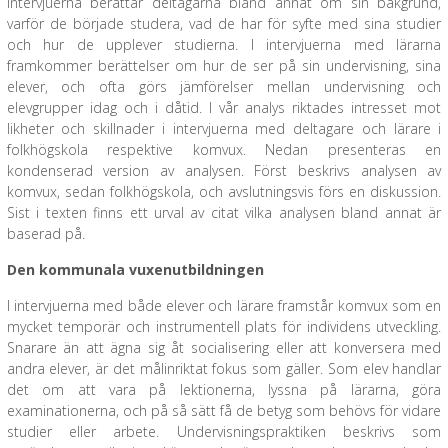
intervjuerna berättar deltagarna bland annat om sin bakgrund,
varför de började studera, vad de har för syfte med sina studier
och hur de upplever studierna. I intervjuerna med lärarna
framkommer berättelser om hur de ser på sin undervisning, sina
elever, och ofta görs jämförelser mellan undervisning och
elevgrupper idag och i dåtid. I vår analys riktades intresset mot
likheter och skillnader i intervjuerna med deltagare och lärare i
folkhögskola respektive komvux. Nedan presenteras en
kondenserad version av analysen. Först beskrivs analysen av
komvux, sedan folkhögskola, och avslutningsvis förs en diskussion.
Sist i texten finns ett urval av citat vilka analysen bland annat är
baserad på.
Den kommunala vuxenutbildningen
I intervjuerna med både elever och lärare framstår komvux som en
mycket temporär och instrumentell plats för individens utveckling.
Snarare än att ägna sig åt socialisering eller att konversera med
andra elever, är det målinriktat fokus som gäller. Som elev handlar
det om att vara på lektionerna, lyssna på lärarna, göra
examinationerna, och på så sätt få de betyg som behövs för vidare
studier eller arbete. Undervisningspraktiken beskrivs som