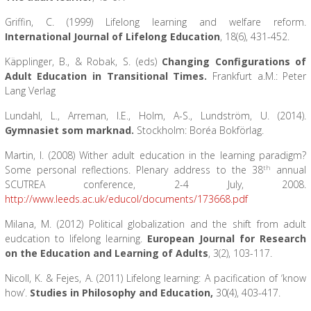
Griffin, C. (1999) Lifelong learning and welfare reform.
International Journal of Lifelong Education
, 18(6), 431-452.
Käpplinger, B., & Robak, S. (eds)
Changing Configurations of
Adult Education in Transitional Times.
Frankfurt a.M.: Peter
Lang Verlag
Lundahl, L., Arreman, I.E., Holm, A-S., Lundström, U. (2014).
Gymnasiet som marknad.
Stockholm: Boréa Bokförlag.
Martin, I. (2008) Wither adult education in the learning paradigm?
th
Some personal reflections. Plenary address to the 38
annual
SCUTREA conference, 2-4 July, 2008.
http://www.leeds.ac.uk/educol/documents/173668.pdf
Milana, M. (2012) Political globalization and the shift from adult
eudcation to lifelong learning.
European Journal for Research
on the Education and Learning of Adults
, 3(2), 103-117.
Nicoll, K. & Fejes, A. (2011) Lifelong learning: A pacification of ‘know
how’.
Studies in Philosophy and Education,
30(4), 403-417.