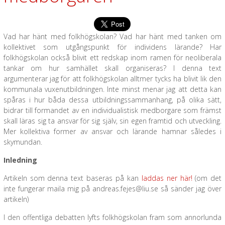
Vad har hänt med folkhögskolan? Vad har hänt med tanken om
kollektivet som utgångspunkt för individens lärande? Har
folkhögskolan också blivit ett redskap inom ramen för neoliberala
tankar om hur samhället skall organiseras? I denna text
argumenterar jag för att folkhögskolan alltmer tycks ha blivit lik den
kommunala vuxenutbildningen. Inte minst menar jag att detta kan
spåras i hur båda dessa utbildningssammanhang, på olika sätt,
bidrar till formandet av en individualistisk medborgare som främst
skall läras sig ta ansvar för sig själv, sin egen framtid och utveckling.
Mer kollektiva former av ansvar och lärande hamnar således i
skymundan.
Inledning
Artikeln som denna text baseras på kan
laddas ner här!
(om det
inte fungerar maila mig på andreas.fejes@liu.se så sänder jag över
artikeln)
I den offentliga debatten lyfts folkhögskolan fram som annorlunda