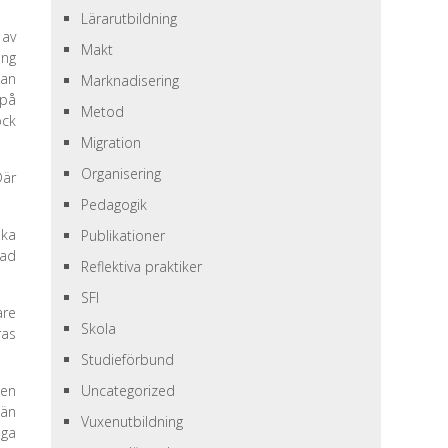
Lärarutbildning
 av
Makt
ing
dan
Marknadisering
 på
Metod
ock
Migration
Organisering
Där
Pedagogik
ika
Publikationer
sad
Reflektiva praktiker
SFI
are
Skola
ras
Studieförbund
nen
Uncategorized
 än
Vuxenutbildning
iga