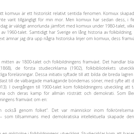
 att komvux är ett historiskt relativt sentida fenomen. Komvux skapa
 varit tillgängligt för min mor. Men komvux har sedan dess, i fl
idag är väldigt annorlunda jämfört med komvux under 1980-talet, vilke
v 1960-talet. Samtidigt har Sverige en lång historia av folkbildning,
text ämnar jag dra upp några historiska linjer om komvux, dess framv
till mitten av 1800-talet och folkbildningens framväxt. Det handlar bl
8), de första studiecirklarna (1902), folkbibliotekets utveckli
ga föreläsningar. Dessa initiativ syftade till att bilda de breda lagren
ndast till de välbärgade markägande böndernas söner, med syfte att d
3). I övergången till 1900-talet kom folkbildningens utveckling att t
rna och deras kamp för allmän rösträtt och demokrati. Som Be
dningens framväxt om en:
men också genom folket”. Det var människor inom folkrörelsern
sen – som tillsammans med demokratiska intellektuella skapade de
 en milstolpe i folkbildningens utveckling. Studiecirklar kom att base