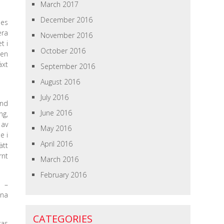
March 2017
December 2016
des
era
November 2016
t i
October 2016
 en
äxt
September 2016
August 2016
July 2016
and
June 2016
ng,
 av
May 2016
e i
April 2016
ätt
rnt
March 2016
February 2016
a –
nna
CATEGORIES
ras