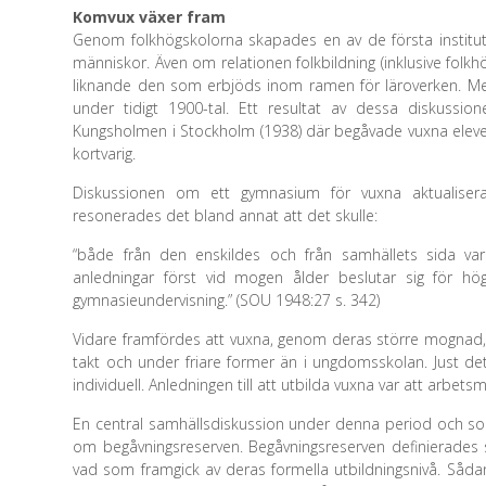
Komvux växer fram
Genom folkhögskolorna skapades en av de första instituti
människor. Även om relationen folkbildning (inklusive folkhö
liknande den som erbjöds inom ramen för läroverken. Men
under tidigt 1900-tal. Ett resultat av dessa diskussi
Kungsholmen i Stockholm (1938) där begåvade vuxna elev
kortvarig.
Diskussionen om ett gymnasium för vuxna aktualiser
resonerades det bland annat att det skulle:
“både från den enskildes och från samhällets sida var
anledningar först vid mogen ålder beslutar sig för h
gymnasieundervisning.” (SOU 1948:27 s. 342)
Vidare framfördes att vuxna, genom deras större mognad, 
takt och under friare former än i ungdomsskolan. Just d
individuell. Anledningen till att utbilda vuxna var att arbet
En central samhällsdiskussion under denna period och so
om begåvningsreserven. Begåvningsreserven definierade
vad som framgick av deras formella utbildningsnivå. Sådan