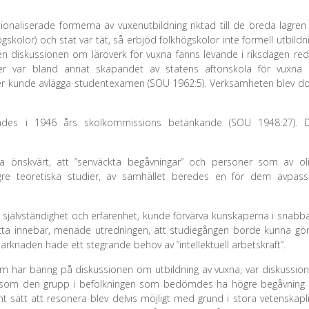
onaliserade formerna av vuxenutbildning riktad till de breda lagren
gskolor) och stat var tät, så erbjöd folkhögskolor inte formell utbildn
 diskussionen om läroverk för vuxna fanns levande i riksdagen re
oner var bland annat skapandet av statens aftonskola för vuxna
er kunde avlägga studentexamen (SOU 1962:5). Verksamheten blev d
ades i 1946 års skolkommissions betänkande (SOU 1948:27). 
a önskvärt, att ”senväckta begåvningar” och personer som av ol
ögre teoretiska studier, av samhället beredes en för dem avpas
självständighet och erfarenhet, kunde förvärva kunskaperna i snabb
etta innebar, menade utredningen, att studiegången borde kunna gö
smarknaden hade ett stegrande behov av ”intellektuell arbetskraft”.
m har bäring på diskussionen om utbildning av vuxna, var diskussio
s som den grupp i befolkningen som bedömdes ha högre begåvning
t sätt att resonera blev delvis möjligt med grund i stora vetenskapl