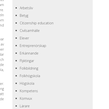
sam
Arbetsliv
re.
eln
Betyg
kom
Citizenship education
und
Civilsamhälle
Elever
var
 av
Entreprenörskap
mer
Erkännande
där
och
Flyktingar
nde
Folkbildning
la,
Folkhögskola
Högskola
er.
ing
Kompetens
att
Komvux
nde
Lärare