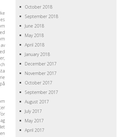
October 2018
rke
September 2018
des
gom
June 2018
med
May 2018
som
April 2018
 av
med
January 2018
er,
December 2017
och
sta
November 2017
rie
October 2017
 på
September 2017
nom
August 2017
ter
July 2017
för
jag
May 2017
det
April 2017
den