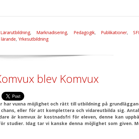
,
Lärarutbildning
,
Marknadisering
,
Pedagogik
,
Publikationer
,
SF
 lärande
,
Yrkesutbildning
Komvux blev Komvux
är har vuxna möjlighet och rätt till utbildning på grundlägga
chans, eller för att komplettera och vidareutbilda sig. Anta
idare är komvux är kostnadsfri för eleven, denne kan uppb
 för studier. Idag tar vi kanske denna möjlighet som given. 