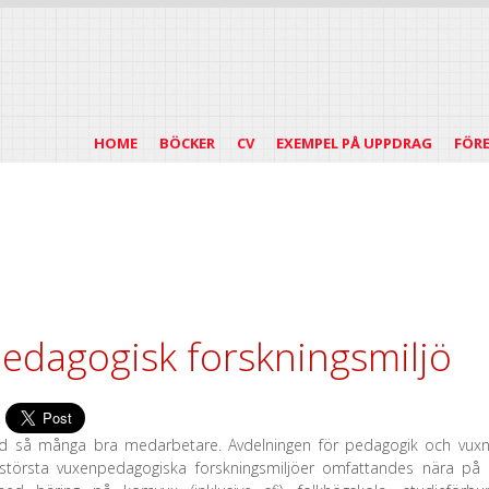
HOME
BÖCKER
CV
EXEMPEL PÅ UPPDRAG
FÖR
edagogisk forskningsmiljö
med så många bra medarbetare. Avdelningen för pedagogik och vux
s största vuxenpedagogiska forskningsmiljöer omfattandes nära på