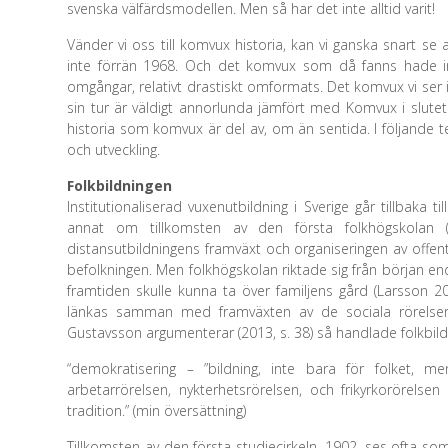
svenska välfärdsmodellen. Men så har det inte alltid varit!
Vänder vi oss till komvux historia, kan vi ganska snart se
inte förrän 1968. Och det komvux som då fanns hade inte
omgångar, relativt drastiskt omformats. Det komvux vi ser 
sin tur är väldigt annorlunda jämfört med Komvux i slutet a
historia som komvux är del av, om än sentida. I följande 
och utveckling.
Folkbildningen
Institutionaliserad vuxenutbildning i Sverige går tillbaka 
annat om tillkomsten av den första folkhögskolan (186
distansutbildningens framväxt och organiseringen av offentli
befolkningen. Men folkhögskolan riktade sig från början e
framtiden skulle kunna ta över familjens gård (Larsson 201
länkas samman med framväxten av de sociala rörelse
Gustavsson argumenterar (2013, s. 38) så handlade folkbil
“demokratisering – ”bildning, inte bara för folket, 
arbetarrörelsen, nykterhetsrörelsen, och frikyrkorörel
tradition.” (min översättning)
Tillkomsten av den första studiecirkeln, 1902, ses ofta som