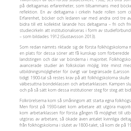
på deltagarnas erfarenheter, som tillsammans med böcke
reflektion. En av deltagarna i cirkeln hade rollen som c
Erfarenhet, böcker och ledaren var med andra ord tre av s
bidra till ett kollektivt lärande hos deltagarna – fri och fr
studiecirkeln att institutionaliseras i form av studieförbu
– som bildades 1912 (Gustavsson 2013).
Som redan nämnts riktade sig de första folkhögskolorna 
en plats för dessa söner att få kunskap som förberedde d
landstingen och där var bönderna i majoritet. Folkhögsk
avancerade studier än folkskolan möjlig. Inte minst me
utbildningsmöjligheter för övrigt var begränsade (Larsson
tidigt 1900-tal så restes krav på att folkhögskolorna sku
välbesuttna bondeklassen och arbetarklassen. Kampen sluta
och på så sätt kom dessa institutioner steg för steg att bidr
Folkrörelserna kom så småningom att starta egna folkhögs
Men först på 1930-talet kom arbetare att utgöra majorit
kom arbetarklassen för första gången få möjlighet till utbi
utgöras av arbetare, så ökade även antalet kvinnliga delta
från folkhögskolorna i slutet av 1800-talet, så kom de på 19