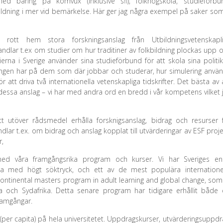
d bäring på komvux (inklusive sfi), folkhögskola, studieförbu
bildning i mer vid bemärkelse. Här ger jag några exempel på saker som
ott hem stora forskningsanslag från Utbildningsvetenskapl
dlar t.ex om studier om hur traditiner av folkbildning plockas upp 
erna i Sverige använder sina studieförbund för att skola sina politik
ingen har på dem som där jobbar och studerar, hur simulering anvä
att driva två internationella vetenskapliga tidskrifter. Det bästa av a
dessa anslag – vi har med andra ord en bredd i vår kompetens vilket 
tt utöver rådsmedel erhålla forsknigsanslag, bidrag och resurser 
ar t.ex. om bidrag och anslag kopplat till utvärderingar av ESF proje
r,
med våra framgångsrika program och kurser. Vi har Sveriges e
da med högt söktryck, och ett av de mest populära internatione
ontinental masters program in adult learning and global change, som
a och Sydafrika. Detta senare program har tidigare erhållit både 
ramgångar.
er capita) på hela universitetet. Uppdragskurser, utvärderingsuppdr