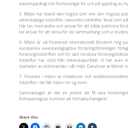
expertuppdrag och föreläsningar för och på uppdrag av myn
5. Miljön har bland den högsta (om inte den högsta) publi
vetenskapliga tidskrifter, nationella tidskrifter, likväl som
Här tas med andra ord ansvar för att både publicera forskni
tar ansvar för att skriva för de sammanhang som vi studera
6. Miljön är väl förankrad internationellt (förutom hög pub
europeiska vuxenpedagogiska forskningsföreningen förl
forskningstidskriften och för den nordiska forskningstidksk
tidskrifter har stöd från Vetenskapsrådet. Vi har även en
startades av doktorander i vår miljö. Därutöver är Mimer, nat
7. Forskare i miljön är redaktörer och redaktionsmedlem
tidskrifter i de fält miljön rör sig inom.
Sammantaget är det en ynnest att få vara forsknings
förhoppningsvis kommer att fortsätta framgent!
Share this: