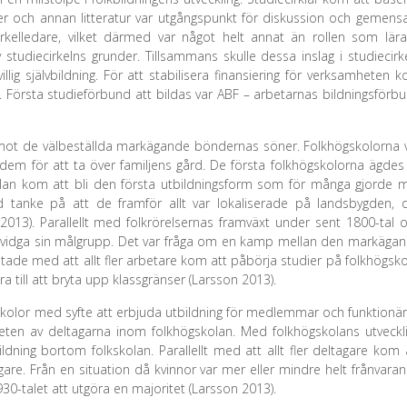
r och annan litteratur var utgångspunkt för diskussion och gemen
irkelledare, vilket därmed var något helt annat än rollen som lära
tudiecirkelns grunder. Tillsammans skulle dessa inslag i studiecirk
ivillig självbildning. För att stabilisera finansiering för verksamheten 
nd. Första studieförbund att bildas var ABF – arbetarnas bildningsförb
mot de välbeställda markägande böndernas söner. Folkhögskolorna 
em för att ta över familjens gård. De första folkhögskolorna ägdes
olan kom att bli den första utbildningsform som för många gjorde 
d tanke på att de framför allt var lokaliserade på landsbygden, 
 2013). Parallellt med folkrörelsernas framväxt under sent 1800-tal 
lle vidga sin målgrupp. Det var fråga om en kamp mellan den markäga
de med att allt fler arbetare kom att påbörja studier på folkhögsko
a till att bryta upp klassgränser (Larsson 2013).
kolor med syfte att erbjuda utbildning för medlemmar och funktionär
eten av deltagarna inom folkhögskolan. Med folkhögskolans utveckl
ldning bortom folkskolan. Parallellt med att allt fler deltagare kom 
gare. Från en situation då kvinnor var mer eller mindre helt frånvara
30-talet att utgöra en majoritet (Larsson 2013).