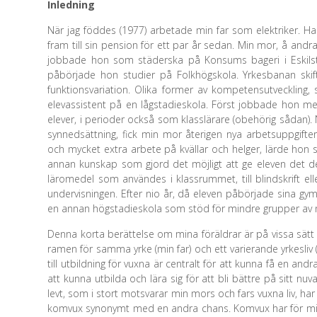
Inledning
När jag föddes (1977) arbetade min far som elektriker. 
fram till sin pension för ett par år sedan. Min mor, å andr
jobbade hon som städerska på Konsums bageri i Eskils
påbörjade hon studier på Folkhögskola. Yrkesbanan sk
funktionsvariation. Olika former av kompetensutveckling
elevassistent på en lågstadieskola. Först jobbade hon
elever, i perioder också som klasslärare (obehörig sådan)
synnedsättning, fick min mor återigen nya arbetsuppgifte
och mycket extra arbete på kvällar och helger, lärde hon s
annan kunskap som gjord det möjligt att ge eleven det denn
läromedel som användes i klassrummet, till blindskrift ell
undervisningen. Efter nio år, då eleven påbörjade sina gy
en annan högstadieskola som stöd för mindre grupper av n
Denna korta berättelse om mina föräldrar är på vissa sätt int
ramen för samma yrke (min far) och ett varierande yrkesliv (
till utbildning för vuxna är centralt för att kunna få en and
att kunna utbilda och lära sig för att bli bättre på sitt n
levt, som i stort motsvarar min mors och fars vuxna liv, ha
komvux synonymt med en andra chans. Komvux har för mig all