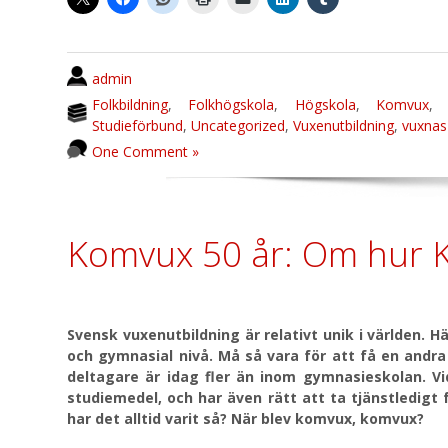
admin
Folkbildning
,
Folkhögskola
,
Högskola
,
Komvux
Studieförbund
,
Uncategorized
,
Vuxenutbildning
,
vuxnas
One Comment »
Komvux 50 år: Om hur 
Svensk vuxenutbildning är relativt unik i världen. H
och gymnasial nivå. Må så vara för att få en andra 
deltagare är idag fler än inom gymnasieskolan. V
studiemedel, och har även rätt att ta tjänstledigt
har det alltid varit så? När blev komvux, komvux?