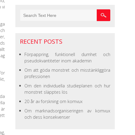
nd,
 vi
iga
och
er,
RECENT POSTS
nds
llt
Förpappring, funktionell dumhet och
jag
pseudokvantiteter inom akademin
Om att göda monstret och misstänkliggöra
för
professionen
kt,
Om den individuella studieplanen och hur
monstret släpptes lös
nda
20 år av forskning om komvux
lla
 är
Om marknadsorganiseringen av komvux
ett
och dess konsekvenser
ag,