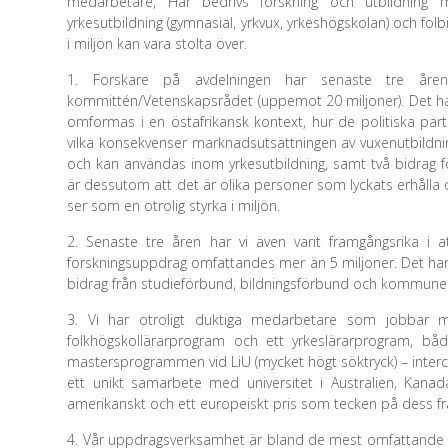
medarbetare, Här bedrivs forskning och utbildning me
yrkesutbildning (gymnasial, yrkvux, yrkeshögskolan) och fol
i miljön kan vara stolta över.
1. Forskare på avdelningen har senaste tre åren r
kommittén/Vetenskapsrådet (uppemot 20 miljoner). Det han
omformas i en östafrikansk kontext, hur de politiska parti
vilka konsekvenser marknadsutsättningen av vuxenutbildn
och kan användas inom yrkesutbildning, samt två bidrag för 
är dessutom att det är olika personer som lyckats erhålla 
ser som en otrolig styrka i miljön.
2. Senaste tre åren har vi även varit framgångsrika i a
forskningsuppdrag omfattandes mer än 5 miljoner. Det handl
bidrag från studieförbund, bildningsförbund och kommune
3. Vi har otroligt duktiga medarbetare som jobbar 
folkhögskollärarprogram och ett yrkeslärarprogram, bå
mastersprogrammen vid LiU (mycket högt söktryck) – interc
ett unikt samarbete med universitet i Australien, Kanad
amerikanskt och ett europeiskt pris som tecken på dess f
4. Vår uppdragsverksamhet är bland de mest omfattande (p