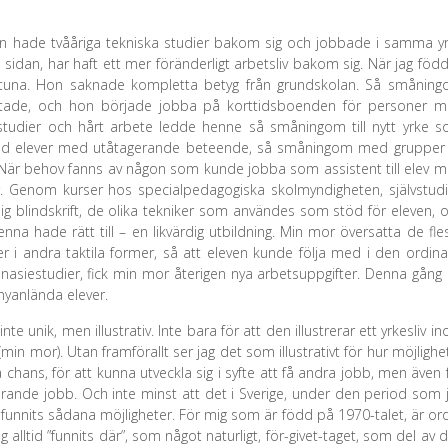
Han hade tvååriga tekniska studier bakom sig och jobbade i samma y
a sidan, har haft ett mer föränderligt arbetsliv bakom sig. När jag föd
tuna. Hon saknade kompletta betyg från grundskolan. Så smånin
iftade, och hon började jobba på korttidsboenden för personer 
, studier och hårt arbete ledde henne så småningom till nytt yrke 
 med elever med utåtagerande beteende, så småningom med grupper
. När behov fanns av någon som kunde jobba som assistent till elev 
r. Genom kurser hos specialpedagogiska skolmyndigheten, självstudi
ig blindskrift, de olika tekniker som användes som stöd för eleven, 
a hade rätt till – en likvärdig utbildning. Min mor översatta de fle
er i andra taktila former, så att eleven kunde följa med i den ordina
mnasiestudier, fick min mor återigen nya arbetsuppgifter. Denna gång
yanlända elever.
e unik, men illustrativ. Inte bara för att den illustrerar ett yrkesliv i
min mor). Utan framförallt ser jag det som illustrativt för hur möjlighe
ra chans, för att kunna utveckla sig i syfte att få andra jobb, men även 
uvarande jobb. Och inte minst att det i Sverige, under den period som 
r funnits sådana möjligheter. För mig som är född på 1970-talet, är or
tid ”funnits där”, som något naturligt, för-givet-taget, som del av 