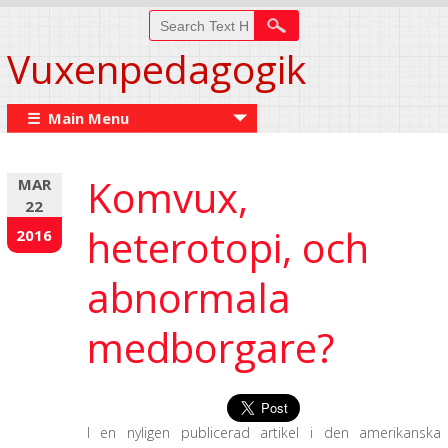
Vuxenpedagogik
☰ Main Menu
Komvux,
MAR
22
heterotopi, och
2016
abnormala
medborgare?
I en nyligen publicerad artikel i den amerikanska