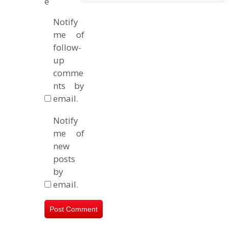
e
Notify
me of
follow-
up
comme
nts by
email.
Notify
me of
new
posts
by
email.