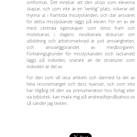
omformas. Det innebär att den utopi som eleverna
skapar, och som inte är en “verklig” plats, riskerar att
mynna ut i framtida misslyckanden, och där ansvaret
för detta misslyckande läggs på eleven. För en av de
mest centrala egenskaper som skrivs fram och
mobiliseras i dagens neoliberala diskurser om
utbildning och arbetsmarknad är just ansvarigheten,
och ansvariggörandet av medborgaren.
Förklaringsgrunder för misslyckanden (och lackande)
läggs på individen, snarare än de strukturer som
individen är del av.
För den som vill läsa artikeln och därmed ta del av
hela resonemanget och dess nyanser, och som inte
har tillgång till den via prenumeration hos förlag eller
via bibliotek, kan maila mig på andreasfejes@yahoo.se
så sänder jag texten.