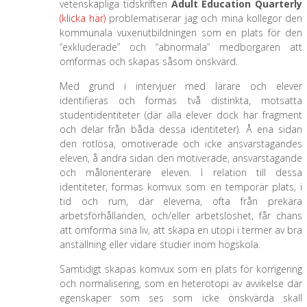
vetenskapliga tidskriften
Adult Education Quarterly
(klicka här)
problematiserar jag och mina kollegor den
kommunala vuxenutbildningen som en plats för den
“exkluderade” och “abnormala” medborgaren att
omformas och skapas såsom önskvärd.
Med grund i intervjuer med lärare och elever
identifieras och formas två distinkta, motsatta
studentidentiteter (där alla elever dock har fragment
och delar från båda dessa identiteter). Å ena sidan
den rotlösa, omotiverade och icke ansvarstagandes
eleven, å andra sidan den motiverade, ansvarstagande
och målorienterare eleven. I relation till dessa
identiteter, formas komvux som en temporär plats, i
tid och rum, där eleverna, ofta från prekära
arbetsförhållanden, och/eller arbetslöshet, får chans
att omforma sina liv, att skapa en utopi i termer av bra
anställning eller vidare studier inom högskola.
Samtidigt skapas komvux som en plats för korrigering
och normalisering, som en heterotopi av avvikelse där
egenskaper som ses som icke önskvärda skall