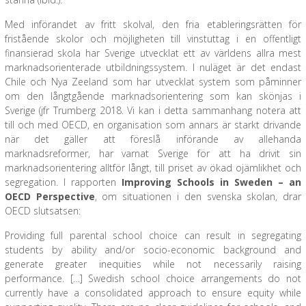
Med införandet av fritt skolval, den fria etableringsrätten för
fristående skolor och möjligheten till vinstuttag i en offentligt
finansierad skola har Sverige utvecklat ett av världens allra mest
marknadsorienterade utbildningssystem. I nuläget är det endast
Chile och Nya Zeeland som har utvecklat system som påminner
om den långtgående marknadsorientering som kan skönjas i
Sverige (jfr Trumberg 2018. Vi kan i detta sammanhang notera att
till och med OECD, en organisation som annars är starkt drivande
när det gäller att föreslå införande av allehanda
marknadsreformer, har varnat Sverige för att ha drivit sin
marknadsorientering alltför långt, till priset av ökad ojämlikhet och
segregation. I rapporten
Improving Schools in Sweden – an
OECD Perspective
, om situationen i den svenska skolan, drar
OECD slutsatsen:
Providing full parental school choice can result in segregating
students by ability and/or socio-economic background and
generate greater inequities while not necessarily raising
performance. […] Swedish school choice arrangements do not
currently have a consolidated approach to ensure equity while