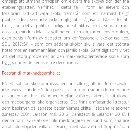
omöjligt att utmana principen om elevers fria skolval och den fria
etableringsrätten. Valfrihet, i detta fall i form av elevers och
föräldrars rätt att välja skola, framstår som ett närmast heligt
politiskt ideal, som inte tycks möjligt att ifrågasätta. Istället för att
ta sig an detta politiskt heliga ideal riktas fokus snarare mot
enstaka, mindre delar av valfrihetens och konkurrensens problem,
exempelvis i form av debatter om konfessionella skolor (se t.ex.
SOU 2019:64) – som om sådana skolor skulle vara det största
hotet mot en sammanhållen och jämlik skola. Samtidigt som vi vet
att det stora problemet är den marknadsorienterade skola som
byggts under de senaste tre decennierna.
Fostran till marknadssamhället
På ett sätt är Skolkommissionens inställning till det fria skolvalet
inte överraskande då den passar väl in i den vidare dominerande
diskursen om hur relationen mellan välfärdsstatens institutioner
och medborgaren ska organiseras. Det finns omfattande litteratur
som beskriver de senaste decenniernas skifte i sådana relationer
(Junestav 2004; Larsson m.fl. 2012; Dahlstedt & Lalander 2018). I
denna form av relationer blir medborgaren en kund som, snarare
än att bli erbjuden välfärdsservice, aktivt ska välja att ”köpa” sådan