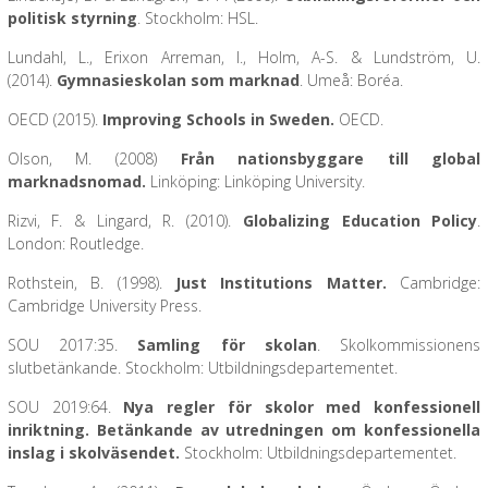
politisk styrning
. Stockholm: HSL.
Lundahl, L., Erixon Arreman, I., Holm, A-S. & Lundström, U.
(2014).
Gymnasieskolan som marknad
. Umeå: Boréa.
OECD (2015).
Improving Schools in Sweden.
OECD.
Olson, M. (2008)
Från nationsbyggare till global
marknadsnomad.
Linköping: Linköping University.
Rizvi, F. & Lingard, R. (2010).
Globalizing Education Policy
.
London: Routledge.
Rothstein, B. (1998).
Just Institutions Matter.
Cambridge:
Cambridge University Press.
SOU 2017:35.
Samling för skolan
. Skolkommissionens
slutbetänkande. Stockholm: Utbildningsdepartementet.
SOU 2019:64.
Nya regler för skolor med konfessionell
inriktning.
Betänkande av utredningen om konfessionella
inslag i skolväsendet.
Stockholm: Utbildningsdepartementet.