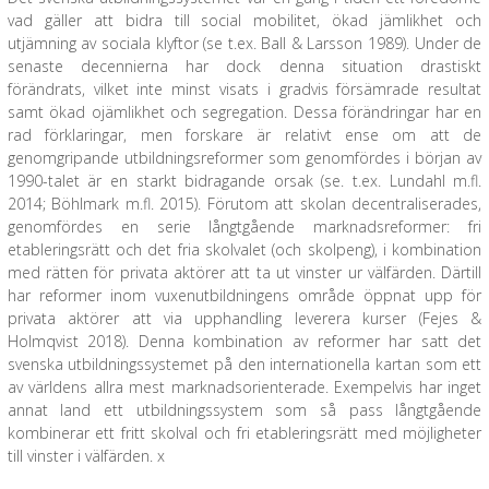
vad gäller att bidra till social mobilitet, ökad jämlikhet och
utjämning av sociala klyftor (se t.ex. Ball & Larsson 1989). Under de
senaste decennierna har dock denna situation drastiskt
förändrats, vilket inte minst visats i gradvis försämrade resultat
samt ökad ojämlikhet och segregation. Dessa förändringar har en
rad förklaringar, men forskare är relativt ense om att de
genomgripande utbildningsreformer som genomfördes i början av
1990-talet är en starkt bidragande orsak (se. t.ex. Lundahl m.fl.
2014; Böhlmark m.fl. 2015). Förutom att skolan decentraliserades,
genomfördes en serie långtgående marknadsreformer: fri
etableringsrätt och det fria skolvalet (och skolpeng), i kombination
med rätten för privata aktörer att ta ut vinster ur välfärden. Därtill
har reformer inom vuxenutbildningens område öppnat upp för
privata aktörer att via upphandling leverera kurser (Fejes &
Holmqvist 2018). Denna kombination av reformer har satt det
svenska utbildningssystemet på den internationella kartan som ett
av världens allra mest marknadsorienterade. Exempelvis har inget
annat land ett utbildningssystem som så pass långtgående
kombinerar ett fritt skolval och fri etableringsrätt med möjligheter
till vinster i välfärden. x