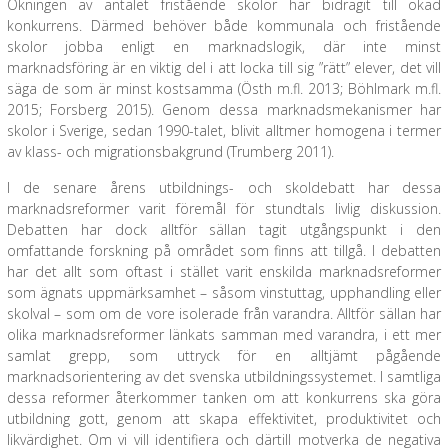
Ökningen av antalet fristående skolor har bidragit till ökad
konkurrens. Därmed behöver både kommunala och fristående
skolor jobba enligt en marknadslogik, där inte minst
marknadsföring är en viktig del i att locka till sig ”rätt” elever, det vill
säga de som är minst kostsamma (Östh m.fl. 2013; Böhlmark m.fl.
2015; Forsberg 2015). Genom dessa marknadsmekanismer har
skolor i Sverige, sedan 1990-talet, blivit alltmer homogena i termer
av klass- och migrationsbakgrund (Trumberg 2011).
I de senare årens utbildnings- och skoldebatt har dessa
marknadsreformer varit föremål för stundtals livlig diskussion.
Debatten har dock alltför sällan tagit utgångspunkt i den
omfattande forskning på området som finns att tillgå. I debatten
har det allt som oftast i stället varit enskilda marknadsreformer
som ägnats uppmärksamhet – såsom vinstuttag, upphandling eller
skolval – som om de vore isolerade från varandra. Alltför sällan har
olika marknadsreformer länkats samman med varandra, i ett mer
samlat grepp, som uttryck för en alltjämt pågående
marknadsorientering av det svenska utbildningssystemet. I samtliga
dessa reformer återkommer tanken om att konkurrens ska göra
utbildning gott, genom att skapa effektivitet, produktivitet och
likvärdighet. Om vi vill identifiera och därtill motverka de negativa