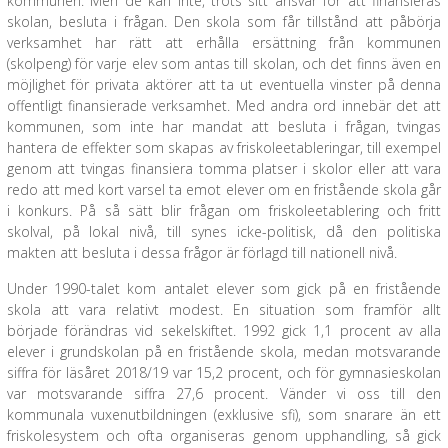
kommunen. Men de kan inte, trots sitt ansvar för att finansieras
skolan, besluta i frågan. Den skola som får tillstånd att påbörja
verksamhet har rätt att erhålla ersättning från kommunen
(skolpeng) för varje elev som antas till skolan, och det finns även en
möjlighet för privata aktörer att ta ut eventuella vinster på denna
offentligt finansierade verksamhet. Med andra ord innebär det att
kommunen, som inte har mandat att besluta i frågan, tvingas
hantera de effekter som skapas av friskoleetableringar, till exempel
genom att tvingas finansiera tomma platser i skolor eller att vara
redo att med kort varsel ta emot elever om en fristående skola går
i konkurs. På så sätt blir frågan om friskoleetablering och fritt
skolval, på lokal nivå, till synes icke-politisk, då den politiska
makten att besluta i dessa frågor är förlagd till nationell nivå.
Under 1990-talet kom antalet elever som gick på en fristående
skola att vara relativt modest. En situation som framför allt
började förändras vid sekelskiftet. 1992 gick 1,1 procent av alla
elever i grundskolan på en fristående skola, medan motsvarande
siffra för läsåret 2018/19 var 15,2 procent, och för gymnasieskolan
var motsvarande siffra 27,6 procent. Vänder vi oss till den
kommunala vuxenutbildningen (exklusive sfi), som snarare än ett
friskolesystem och ofta organiseras genom upphandling, så gick