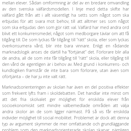
mellan elever. Sådan omformning är del av en bredare omvandling
av den svenska välfärdsmodellen. I linje med detta skifte har
välfärd gått från att i allt väsentligt ha setts som något som ska
erbjudas för att svara mot behov, till att alltmer ses som något
som ska erbjudas den som gör rätt val. Välfärd har med andra ord
blivit ett konkurrensmedel, något som medborgare tävlar om att få
tillgång till. De som lyckas får tillgång till ”rätt” skola, eller som lyckas
överkonsumera vård, blir inte bara vinnare. Enligt en rådande
marknadslogik anses de därtill ha ”förtjänat” det. Förlorare blir alla
de andra, all de som inte får tillgång till ”rätt” skola, eller tillgång till
den vård de egentligen är i behov av. Med grund i konkurrens- och
kundlogiken framstår de inte bara som förlorare, utan även som
oförtjänta – de har ju inte valt rätt.
Marknadsorienteringen av skolan har även en del positiva effekter
som frekvent lyfts fram i skoldebatten. Det handlar inte minst om
att det fria skolvalet ger möjlighet för enskilda elever från
socioekonomiskt sett mindre välbemedlade områden att välja
andra skolor än de som ligger närmast. På så vis får enskilda
individer möjlighet till social mobilitet. Problemet är dock att denna
typ av argument skymmer de mer omfattande och grundläggande
problem som den marknadsorienterade skolan skapar, nämligen