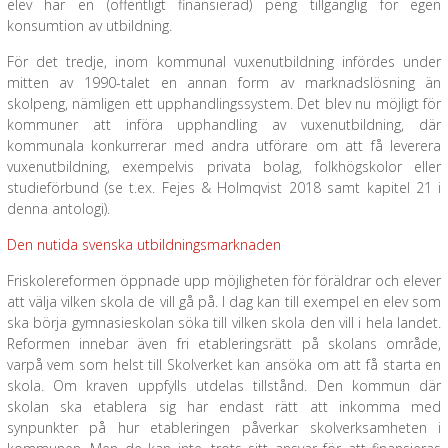
elev har en (offentligt finansierad) peng tillgänglig för egen
konsumtion av utbildning.
För det tredje, inom kommunal vuxenutbildning infördes under
mitten av 1990-talet en annan form av marknadslösning än
skolpeng, nämligen ett upphandlingssystem. Det blev nu möjligt för
kommuner att införa upphandling av vuxenutbildning, där
kommunala konkurrerar med andra utförare om att få leverera
vuxenutbildning, exempelvis privata bolag, folkhögskolor eller
studieförbund (se t.ex. Fejes & Holmqvist 2018 samt kapitel 21 i
denna antologi).
Den nutida svenska utbildningsmarknaden
Friskolereformen öppnade upp möjligheten för föräldrar och elever
att välja vilken skola de vill gå på. I dag kan till exempel en elev som
ska börja gymnasieskolan söka till vilken skola den vill i hela landet.
Reformen innebar även fri etableringsrätt på skolans område,
varpå vem som helst till Skolverket kan ansöka om att få starta en
skola. Om kraven uppfylls utdelas tillstånd. Den kommun där
skolan ska etablera sig har endast rätt att inkomma med
synpunkter på hur etableringen påverkar skolverksamheten i