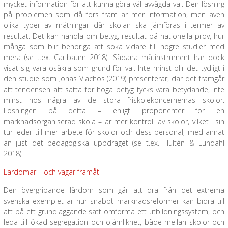
mycket information för att kunna göra väl avvägda val. Den lösning
på problemen som då förs fram är mer information, men även
olika typer av mätningar där skolan ska jämföras i termer av
resultat. Det kan handla om betyg, resultat på nationella prov, hur
många som blir behöriga att söka vidare till högre studier med
mera (se t.ex. Carlbaum 2018). Sådana mätinstrument har dock
visat sig vara osäkra som grund för val. Inte minst blir det tydligt i
den studie som Jonas Vlachos (2019) presenterar, där det framgår
att tendensen att sätta för höga betyg tycks vara betydande, inte
minst hos några av de stora friskolekoncernernas skolor.
Lösningen på detta – enligt proponenter för en
marknadsorganiserad skola – är mer kontroll av skolor, vilket i sin
tur leder till mer arbete för skolor och dess personal, med annat
än just det pedagogiska uppdraget (se t.ex. Hultén & Lundahl
2018).
Lärdomar – och vägar framåt
Den övergripande lärdom som går att dra från det extrema
svenska exemplet är hur snabbt marknadsreformer kan bidra till
att på ett grundläggande sätt omforma ett utbildningssystem, och
leda till ökad segregation och ojämlikhet, både mellan skolor och