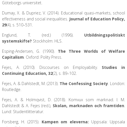
Göteborgs universitet.
Dumay, X. & Dupriez, V. (2014). Educational quasi-markets, school
effectiveness and social inequalities.
Journal of Education Policy,
29
(4), s. 510–531.
Englund, T. (red.) (1996).
Utbildningspolitiskt
systemskifte?
Stockholm: HLS.
Esping-Andersen, G. (1990).
The Three Worlds of Welfare
Capitalism
. Oxford: Polity Press.
Fejes, A. (2010). Discourses on Employability.
Studies in
Continuing Education, 32
(2), s. 89–102.
Fejes, A. & Dahlstedt, M. (2013).
The Confessing Society
. London:
Routledge.
Fejes, A. & Holmqvist, D. (2018). Komvux som marknad. I: M.
Dahlstedt & A. Fejes (red.),
Skolan, marknaden och framtiden
.
Lund: Studentlitteratur.
Forsberg, H. (2015).
Kampen om eleverna:
Uppsala: Uppsala