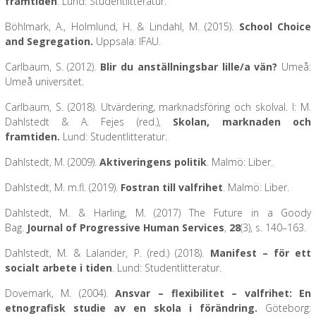
framtiden
. Lund: Studentlitteratur.
Böhlmark, A., Holmlund, H. & Lindahl, M. (2015).
School Choice
and Segregation.
Uppsala: IFAU.
Carlbaum, S. (2012).
Blir du anställningsbar lille/a vän?
Umeå:
Umeå universitet.
Carlbaum, S. (2018). Utvärdering, marknadsföring och skolval. I: M.
Dahlstedt & A. Fejes (red.),
Skolan, marknaden och
framtiden.
Lund: Studentlitteratur.
Dahlstedt, M. (2009).
Aktiveringens politik
. Malmö: Liber.
Dahlstedt, M. m.fl. (2019).
Fostran till valfrihet
. Malmö: Liber.
Dahlstedt, M. & Harling, M. (2017) The Future in a Goody
Bag.
Journal of Progressive Human Services
,
28
(3), s. 140–163.
Dahlstedt, M. & Lalander, P. (red.) (2018).
Manifest – för ett
socialt arbete i tiden
. Lund: Studentlitteratur.
Dovemark, M. (2004).
Ansvar – flexibilitet – valfrihet: En
etnografisk studie av en skola i förändring.
Göteborg: