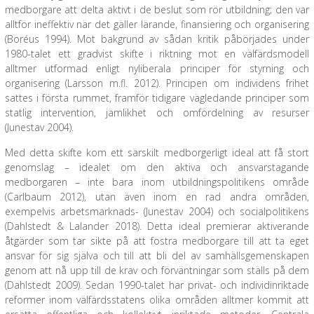
medborgare att delta aktivt i de beslut som rör utbildning; den var
alltför ineffektiv när det gäller lärande, finansiering och organisering
(Boréus 1994). Mot bakgrund av sådan kritik påbörjades under
1980-talet ett gradvist skifte i riktning mot en välfärdsmodell
alltmer utformad enligt nyliberala principer för styrning och
organisering (Larsson m.fl. 2012). Principen om individens frihet
sattes i första rummet, framför tidigare vägledande principer som
statlig intervention, jämlikhet och omfördelning av resurser
(Junestav 2004).
Med detta skifte kom ett särskilt medborgerligt ideal att få stort
genomslag – idealet om den aktiva och ansvarstagande
medborgaren – inte bara inom utbildningspolitikens område
(Carlbaum 2012), utan även inom en rad andra områden,
exempelvis arbetsmarknads- (Junestav 2004) och socialpolitikens
(Dahlstedt & Lalander 2018). Detta ideal premierar aktiverande
åtgärder som tar sikte på att fostra medborgare till att ta eget
ansvar för sig själva och till att bli del av samhällsgemenskapen
genom att nå upp till de krav och förväntningar som ställs på dem
(Dahlstedt 2009). Sedan 1990-talet har privat- och individinriktade
reformer inom välfärdsstatens olika områden alltmer kommit att