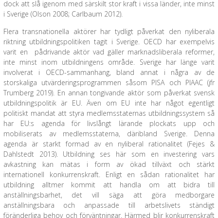
dock att slå igenom med särskilt stor kraft i vissa länder, inte minst
i Sverige (Olson 2008; Carlbaum 2012).
Flera transnationella aktörer har tydligt påverkat den nyliberala
riktning utbildningspolitiken tagit i Sverige. OECD har exempelvis
varit en pådrivande aktör vad gäller marknadsliberala reformer,
inte minst inom utbildningens område. Sverige har länge varit
involverat i OECD-sammanhang, bland annat i några av de
storskaliga utvärderingsprogrammen såsom PISA och PIAAC (jfr
Trumberg 2019). En annan tongivande aktör som påverkat svensk
utbildningspolitik är EU. Även om EU inte har något egentligt
politiskt mandat att styra medlemsstaternas utbildningssystem så
har EU:s agenda för livslångt lärande plockats upp och
mobiliserats av medlemsstaterna, däribland Sverige. Denna
agenda är starkt formad av en nyliberal rationalitet (Fejes &
Dahlstedt 2013). Utbildning ses här som en investering vars
avkastning kan mätas i form av ökad tillväxt och stärkt
internationell konkurrenskraft. Enligt en sådan rationalitet har
utbildning alltmer kommit att handla om att bidra till
anställningsbarhet, det vill säga att göra medborgare
anställningsbara och anpassade till arbetslivets ständigt
föränderliga behov och förväntningar. Härmed blir konkurrenskraft