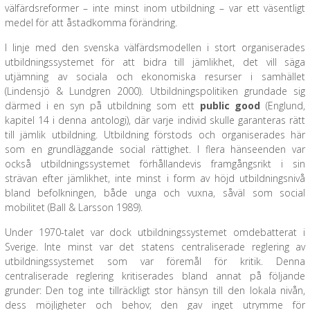
välfärdsreformer – inte minst inom utbildning – var ett väsentligt
medel för att åstadkomma förändring.
I linje med den svenska välfärdsmodellen i stort organiserades
utbildningssystemet för att bidra till jämlikhet, det vill säga
utjämning av sociala och ekonomiska resurser i samhället
(Lindensjö & Lundgren 2000). Utbildningspolitiken grundade sig
därmed i en syn på utbildning som ett
public good
(Englund,
kapitel 14 i denna antologi), där varje individ skulle garanteras rätt
till jämlik utbildning. Utbildning förstods och organiserades här
som en grundläggande social rättighet. I flera hänseenden var
också utbildningssystemet förhållandevis framgångsrikt i sin
strävan efter jämlikhet, inte minst i form av höjd utbildningsnivå
bland befolkningen, både unga och vuxna, såväl som social
mobilitet (Ball & Larsson 1989).
Under 1970-talet var dock utbildningssystemet omdebatterat i
Sverige. Inte minst var det statens centraliserade reglering av
utbildningssystemet som var föremål för kritik. Denna
centraliserade reglering kritiserades bland annat på följande
grunder: Den tog inte tillräckligt stor hänsyn till den lokala nivån,
dess möjligheter och behov; den gav inget utrymme för