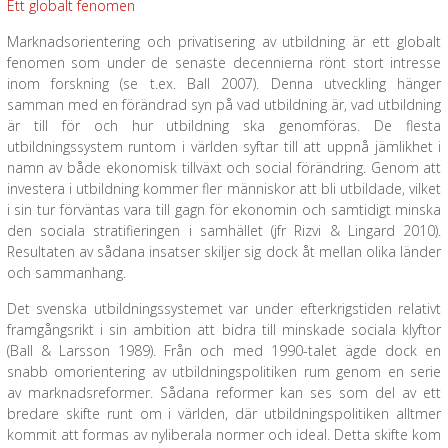
Ett globalt fenomen
Marknadsorientering och privatisering av utbildning är ett globalt
fenomen som under de senaste decennierna rönt stort intresse
inom forskning (se t.ex. Ball 2007). Denna utveckling hänger
samman med en förändrad syn på vad utbildning är, vad utbildning
är till för och hur utbildning ska genomföras. De flesta
utbildningssystem runtom i världen syftar till att uppnå jämlikhet i
namn av både ekonomisk tillväxt och social förändring. Genom att
investera i utbildning kommer fler människor att bli utbildade, vilket
i sin tur förväntas vara till gagn för ekonomin och samtidigt minska
den sociala stratifieringen i samhället (jfr Rizvi & Lingard 2010).
Resultaten av sådana insatser skiljer sig dock åt mellan olika länder
och sammanhang.
Det svenska utbildningssystemet var under efterkrigstiden relativt
framgångsrikt i sin ambition att bidra till minskade sociala klyftor
(Ball & Larsson 1989). Från och med 1990-talet ägde dock en
snabb omorientering av utbildningspolitiken rum genom en serie
av marknadsreformer. Sådana reformer kan ses som del av ett
bredare skifte runt om i världen, där utbildningspolitiken alltmer
kommit att formas av nyliberala normer och ideal. Detta skifte kom