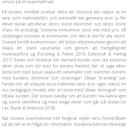
service på en kvasimarknad.
På skolans område innebär detta att skolorna blir säljare av en
vara, som marknadsförs och eventuellt kan generera vinst. Ju fler
elever skolan attraherar, desto större inkomster, och desto större
chans till vinstuttag. Skolorna konkurrerar dock inte med pris, då
skolpengen beslutas av kommunen, och den är lika för alla skolor.
Snarare består konkurrensen i att lyckas rekrytera elever genom att
skapa ett starkt varumärke, och genom att framgångsrikt
marknadsföra sig (Forsberg & Palme 2019; Dahlstedt & Harling
2017). Elever och föräldrar blir därmed kunder som ska bedöma
vilken skola som blir bäst för elevens framtid, det vill säga vilken
skola som bäst lyckas skapa ett varumärke som stämmer överens
med kundens drömmar och önskningar. Sådan ”branding” kan
handla om att erbjuda vissa materiella varor (t.ex. egen dator), en
viss pedagogisk modell, eller en skola med sådan demografi som
tilltalar kunden. Det senare handlar om att kunden ska känna igen
sig, kunna identifiera sig med övriga elever som går på skolan (se
t.ex. Bunar & Ambrose 2018).
När skolans kvasimarknad inte fungerar skyller dess förespråkare
på att det är en fråga om information. Kunderna behöver tillräckligt