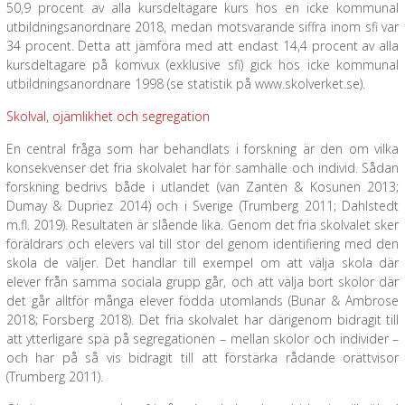
50,9 procent av alla kursdeltagare kurs hos en icke kommunal
utbildningsanordnare 2018, medan motsvarande siffra inom sfi var
34 procent. Detta att jämföra med att endast 14,4 procent av alla
kursdeltagare på komvux (exklusive sfi) gick hos icke kommunal
utbildningsanordnare 1998 (se statistik på www.skolverket.se).
Skolval, ojämlikhet och segregation
En central fråga som har behandlats i forskning är den om vilka
konsekvenser det fria skolvalet har för samhälle och individ. Sådan
forskning bedrivs både i utlandet (van Zanten & Kosunen 2013;
Dumay & Dupriez 2014) och i Sverige (Trumberg 2011; Dahlstedt
m.fl. 2019). Resultaten är slående lika. Genom det fria skolvalet sker
föräldrars och elevers val till stor del genom identifiering med den
skola de väljer. Det handlar till exempel om att välja skola där
elever från samma sociala grupp går, och att välja bort skolor där
det går alltför många elever födda utomlands (Bunar & Ambrose
2018; Forsberg 2018). Det fria skolvalet har därigenom bidragit till
att ytterligare spä på segregationen – mellan skolor och individer –
och har på så vis bidragit till att förstärka rådande orättvisor
(Trumberg 2011).