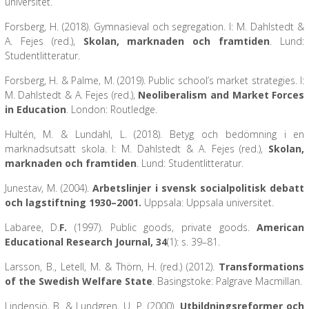
universitet.
Forsberg, H. (2018). Gymnasieval och segregation. I: M. Dahlstedt &
A. Fejes (red.),
Skolan, marknaden och framtiden
. Lund:
Studentlitteratur.
Forsberg, H. & Palme, M. (2019). Public school’s market strategies. I:
M. Dahlstedt & A. Fejes (red.),
Neoliberalism and Market Forces
in Education
. London: Routledge.
Hultén, M. & Lundahl, L. (2018). Betyg och bedömning i en
marknadsutsatt skola. I: M. Dahlstedt & A. Fejes (red.),
Skolan,
marknaden och framtiden
. Lund: Studentlitteratur.
Junestav, M. (2004).
Arbetslinjer i svensk socialpolitisk debatt
och lagstiftning 1930–2001.
Uppsala: Uppsala universitet.
Labaree, D.
F.
(1997). Public goods, private goods.
American
Educational Research Journal, 34
(1): s. 39–81.
Larsson, B., Letell, M. & Thörn, H. (red.) (2012).
Transformations
of the Swedish Welfare State
. Basingstoke: Palgrave Macmillan.
Lindensjö, B. & Lundgren, U. P. (2000).
Utbildningsreformer och