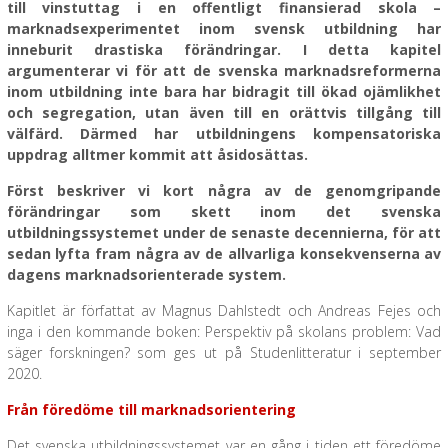
till vinstuttag i en offentligt finansierad skola –
marknadsexperimentet inom svensk utbildning har
inneburit drastiska förändringar. I detta kapitel
argumenterar vi för att de svenska marknadsreformerna
inom utbildning inte bara har bidragit till ökad ojämlikhet
och segregation, utan även till en orättvis tillgång till
välfärd. Därmed har utbildningens kompensatoriska
uppdrag alltmer kommit att åsidosättas.
Först beskriver vi kort några av de genomgripande
förändringar som skett inom det svenska
utbildningssystemet under de senaste decennierna, för att
sedan lyfta fram några av de allvarliga konsekvenserna av
dagens marknadsorienterade system.
Kapitlet är författat av Magnus Dahlstedt och Andreas Fejes och
inga i den kommande boken: Perspektiv på skolans problem: Vad
säger forskningen? som ges ut på Studenlitteratur i september
2020.
Från föredöme till marknadsorientering
Det svenska utbildningssystemet var en gång i tiden ett föredöme