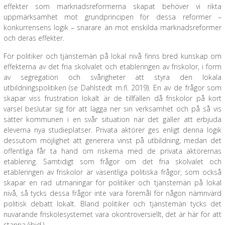
effekter som marknadsreformerna skapat behöver vi rikta
uppmärksamhet mot grundprincipen för dessa reformer –
konkurrensens logik – snarare än mot enskilda marknadsreformer
och deras effekter.
För politiker och tjänstemän på lokal nivå finns bred kunskap om
effekterna av det fria skolvalet och etableringen av friskolor, i form
av segregation och svårigheter att styra den lokala
utbildningspolitiken (se Dahlstedt m.fl. 2019). En av de frågor som
skapar viss frustration lokalt är de tillfällen då friskolor på kort
varsel beslutar sig för att lägga ner sin verksamhet och på så vis
sätter kommunen i en svår situation när det gäller att erbjuda
eleverna nya studieplatser. Privata aktörer ges enligt denna logik
dessutom möjlighet att generera vinst på utbildning, medan det
offentliga får ta hand om riskerna med de privata aktörernas
etablering. Samtidigt som frågor om det fria skolvalet och
etableringen av friskolor är väsentliga politiska frågor, som också
skapar en rad utmaningar för politiker och tjänstemän på lokal
nivå, så tycks dessa frågor inte vara föremål för någon nämnvärd
politisk debatt lokalt. Bland politiker och tjänstemän tycks det
nuvarande friskolesystemet vara okontroversiellt, det är här för att
stanna (ibid.).