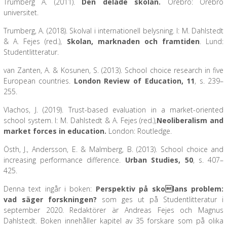
Trumberg A. (2011).
Den delade skolan.
Örebro: Örebro
universitet.
Trumberg, A. (2018). Skolval i internationell belysning. I: M. Dahlstedt
& A. Fejes (red.),
Skolan, marknaden och framtiden
. Lund:
Studentlitteratur.
van Zanten, A. & Kosunen, S. (2013). School choice research in five
European countries.
London Review of Education, 11
, s. 239–
255.
Vlachos, J. (2019). Trust-based evaluation in a market-oriented
school system. I: M. Dahlstedt & A. Fejes (red.),
Neoliberalism and
market forces in education.
London: Routledge.
Östh, J., Andersson, E. & Malmberg, B. (2013). School choice and
increasing performance difference.
Urban Studies, 50
, s. 407–
425.
Denna text ingår i boken:
Perspektiv på skolans problem:
vad säger forskningen?
som ges ut på Studentlitteratur i
september 2020. Redaktörer är Andreas Fejes och Magnus
Dahlstedt. Boken innehåller kapitel av 35 forskare som på olika