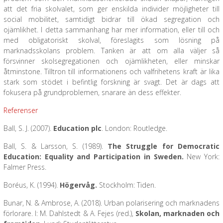
att det fria skolvalet, som ger enskilda individer möjligheter till
social mobilitet, samtidigt bidrar till ökad segregation och
ojämlikhet. I detta sammanhang har mer information, eller till och
med obligatoriskt skolval, föreslagits som lösning på
marknadsskolans problem. Tanken är att om alla väljer så
försvinner skolsegregationen och ojämlikheten, eller minskar
åtminstone. Tilltron till informationens och valfrihetens kraft är lika
stark som stödet i befintlig forskning är svagt. Det är dags att
fokusera på grundproblemen, snarare än dess effekter.
Referenser
Ball, S. J. (2007).
Education plc
. London: Routledge.
Ball, S. & Larsson, S. (1989).
The Struggle for Democratic
Education: Equality and Participation in Sweden.
New York:
Falmer Press.
Boréus, K. (1994).
Högervåg.
Stockholm: Tiden.
Bunar, N. & Ambrose, A. (2018). Urban polarisering och marknadens
förlorare. I: M. Dahlstedt & A. Fejes (red.),
Skolan, marknaden och