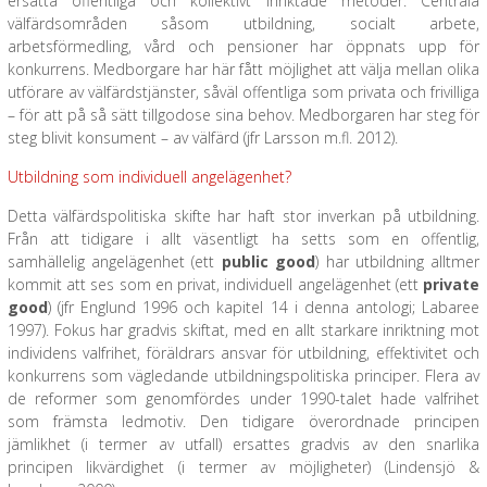
ersätta offentliga och kollektivt inriktade metoder. Centrala
välfärdsområden såsom utbildning, socialt arbete,
arbetsförmedling, vård och pensioner har öppnats upp för
konkurrens. Medborgare har här fått möjlighet att välja mellan olika
utförare av välfärdstjänster, såväl offentliga som privata och frivilliga
– för att på så sätt tillgodose sina behov. Medborgaren har steg för
steg blivit konsument – av välfärd (jfr Larsson m.fl. 2012).
Utbildning som individuell angelägenhet?
Detta välfärdspolitiska skifte har haft stor inverkan på utbildning.
Från att tidigare i allt väsentligt ha setts som en offentlig,
samhällelig angelägenhet (ett
public good
) har utbildning alltmer
kommit att ses som en privat, individuell angelägenhet (ett
private
good
) (jfr Englund 1996 och kapitel 14 i denna antologi; Labaree
1997). Fokus har gradvis skiftat, med en allt starkare inriktning mot
individens valfrihet, föräldrars ansvar för utbildning, effektivitet och
konkurrens som vägledande utbildningspolitiska principer. Flera av
de reformer som genomfördes under 1990-talet hade valfrihet
som främsta ledmotiv. Den tidigare överordnade principen
jämlikhet (i termer av utfall) ersattes gradvis av den snarlika
principen likvärdighet (i termer av möjligheter) (Lindensjö &