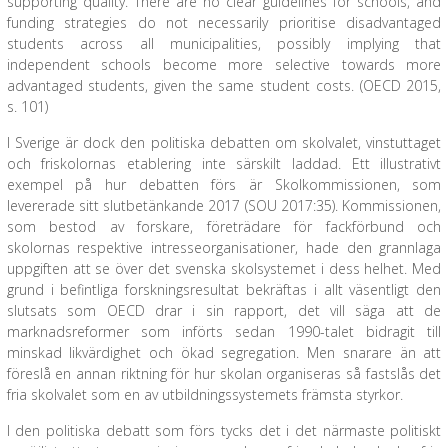
supporting quality. There are no clear guidelines for schools, and
funding strategies do not necessarily prioritise disadvantaged
students across all municipalities, possibly implying that
independent schools become more selective towards more
advantaged students, given the same student costs. (OECD 2015,
s. 101)
I Sverige är dock den politiska debatten om skolvalet, vinstuttaget
och friskolornas etablering inte särskilt laddad. Ett illustrativt
exempel på hur debatten förs är Skolkommissionen, som
levererade sitt slutbetänkande 2017 (SOU 2017:35). Kommissionen,
som bestod av forskare, företrädare för fackförbund och
skolornas respektive intresseorganisationer, hade den grannlaga
uppgiften att se över det svenska skolsystemet i dess helhet. Med
grund i befintliga forskningsresultat bekräftas i allt väsentligt den
slutsats som OECD drar i sin rapport, det vill säga att de
marknadsreformer som införts sedan 1990-talet bidragit till
minskad likvärdighet och ökad segregation. Men snarare än att
föreslå en annan riktning för hur skolan organiseras så fastslås det
fria skolvalet som en av utbildningssystemets främsta styrkor.
I den politiska debatt som förs tycks det i det närmaste politiskt