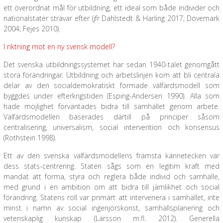
ett överordnat mål för utbildning, ett ideal som både individer och
nationalstater strävar efter (jfr Dahlstedt & Harling 2017; Dovemark
2004; Fejes 2010).
I riktning mot en ny svensk modell?
Det svenska utbildningssystemet har sedan 1940-talet genomgått
stora förändringar. Utbildning och arbetslinjen kom att bli centrala
delar av den socialdemokratiskt formade välfärdsmodell som
byggdes under efterkrigstiden (Esping-Andersen 1990). Alla som
hade möjlighet förväntades bidra till samhället genom arbete.
Välfärdsmodellen baserades därtill på principer såsom
centralisering, universalism, social intervention och konsensus
(Rothstein 1998).
Ett av den svenska välfärdsmodellens främsta kännetecken var
dess stats-centrering. Staten sågs som en legitim kraft med
mandat att forma, styra och reglera både individ och samhälle,
med grund i en ambition om att bidra till jämlikhet och social
förändring. Statens roll var primärt att intervenera i samhället, inte
minst i namn av social ingenjörskonst, samhällsplanering och
vetenskaplig kunskap (Larsson m.fl. 2012). Generella