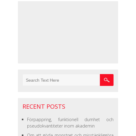
RECENT POSTS
Förpappring, funktionell dumhet och
pseudokvantiteter inom akademin
Om att göda monstret och misstänkliggöra