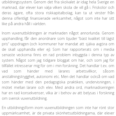
utbildningssystem. Genom det fria skolvalet är idag hela Sverige en
marknad, där elever kan välja vilken skola de vill gå i. Friskolor och
deras ägare, ofta stora riskkapitalbolag, kan ta ut vinster från
denna offentligt finansierade verksamhet, något som inte har sitt
like på andra håll i världen.
Inom vuxenutbildningen är marknaden något annorlunda. Genom
upphandling, får den anordnare som bjuder “bäst kvalitet till lägst
pris” uppdragen (och kommuner har mandat att själva avgöra om
de skall upphandla eller ej). Som har rapporterats om i media
senaste veckorna finns en rad problem inbyggda i denna typ av
system. Något som jag tidigare bloggat om här, och som jag för
tillfället intresserar mig för om i min forskning. Det handlar t.ex. om
vad som händer med lärares arbetsvillkor, såsom
anställningstrygghet, autonomi etc. Men det handlar också om vad
som händer med den pedagogiska praktiken, undervisningen, i
mötet mellan lärare och elev. Med andra ord, marknadiseringen
har en rad konsekvenser, vilka är i behov av att belysas i forskning
om svensk vuxenutbildning.
En utbildningsform inom vuxenutbildningen som inte har rönt stor
uppmärksamhet, är de privata skönhetsutbildningarna, där elever