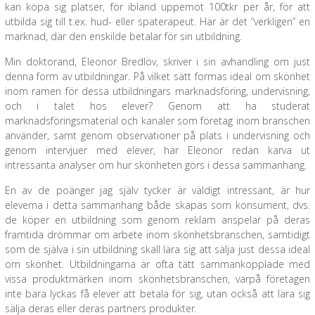
kan köpa sig platser, för ibland uppemot 100tkr per år, för att
utbilda sig till t.ex. hud- eller spaterapeut. Här är det “verkligen” en
marknad, där den enskilde betalar för sin utbildning.
Min doktorand, Eleonor Bredlöv, skriver i sin avhandling om just
denna form av utbildningar. På vilket sätt formas ideal om skönhet
inom ramen för dessa utbildningars marknadsföring, undervisning,
och i talet hos elever? Genom att ha studerat
marknadsföringsmaterial och kanaler som företag inom branschen
använder, samt genom observationer på plats i undervisning och
genom intervjuer med elever, har Eleonor redan karva ut
intressanta analyser om hur skönheten görs i dessa sammanhang.
En av de poänger jag själv tycker är väldigt intressant, är hur
eleverna i detta sammanhang både skapas som konsument, dvs.
de köper en utbildning som genom reklam anspelar på deras
framtida drömmar om arbete inom skönhetsbranschen, samtidigt
som de själva i sin utbildning skall lära sig att sälja just dessa ideal
om skönhet. Utbildningarna är ofta tätt sammankopplade med
vissa produktmärken inom skönhetsbranschen, varpå företagen
inte bara lyckas få elever att betala för sig, utan också att lära sig
sälja deras eller deras partners produkter.