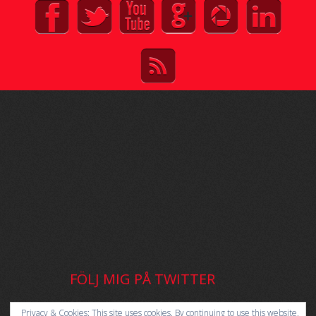
FÖLJ MIG PÅ TWITTER
My Tweets
Privacy & Cookies: This site uses cookies. By continuing to use this website,