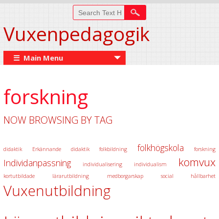
Vuxenpedagogik
☰ Main Menu
forskning
NOW BROWSING BY TAG
folkhögskola
didaktik
Erkännande didaktik
folkbildning
forskning
komvux
Individanpassning
individualisering
individualism
kortutbildade
lärarutbildning
medborgarskap
social hållbarhet
Vuxenutbildning