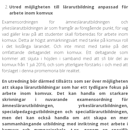
Utred möjligheten till lärarutbildning anpassad för
arbete inom komvux
Examensordningen för ämneslärarutbildningen och
yrkeslärarutbildningen är som framgår av föregående punkt, för vag
vad gäller krav på att studenter skall förberedas för arbete inom
komvux. Detta är högst anmärkningsvärt med tanke på komvux roll
i det livslånga lärandet. Och inte minst med tanke på det
omfattande deltagandet inom komvux. Ett deltagande som
kommer att skjuta i höjden i samband med att sfi blir del av
komvux från 1 juli 2016, och som ytterligare förstärks i och med att
förslaget i denna promemoria blir realitet.
En utredning bör därmed tillsätts som ser över möjligheten
att skapa lärarutbildningar som har ett tydligare fokus på
arbete inom komvux. Det kan handla om starkare
skrivningar i nuvarande examensordning för
ämneslärarutbildningen, yrkeslärarutbildningen,
specialpedagogutbildningen och speciallärarutbildningen,
men det kan också handla om att skapa en mer
sammanhängande utbildning med inriktning mot arbete i
komvux och gymnasieskola, t.ex. genom en
specifik