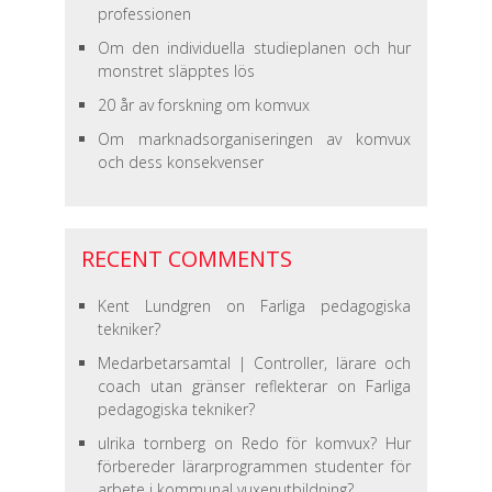
professionen
Om den individuella studieplanen och hur
monstret släpptes lös
20 år av forskning om komvux
Om marknadsorganiseringen av komvux
och dess konsekvenser
RECENT COMMENTS
Kent Lundgren
on
Farliga pedagogiska
tekniker?
Medarbetarsamtal | Controller, lärare och
coach utan gränser reflekterar
on
Farliga
pedagogiska tekniker?
ulrika tornberg
on
Redo för komvux? Hur
förbereder lärarprogrammen studenter för
arbete i kommunal vuxenutbildning?