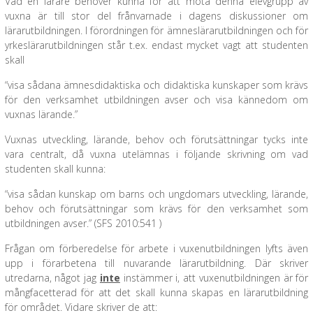
Vad en lärare behöver kunna för att möta denna elevgrupp av
vuxna är till stor del frånvarnade i dagens diskussioner om
lärarutbildningen. I förordningen för ämneslärarutbildningen och för
yrkeslärarutbildningen står t.ex. endast mycket vagt att studenten
skall
“visa sådana ämnesdidaktiska och didaktiska kunskaper som krävs
för den verksamhet utbildningen avser och visa kännedom om
vuxnas lärande.”
Vuxnas utveckling, lärande, behov och förutsättningar tycks inte
vara centralt, då vuxna utelämnas i följande skrivning om vad
studenten skall kunna:
“visa sådan kunskap om barns och ungdomars utveckling, lärande,
behov och förutsättningar som krävs för den verksamhet som
utbildningen avser.” (SFS 2010:541 )
Frågan om förberedelse för arbete i vuxenutbildningen lyfts även
upp i förarbetena till nuvarande lärarutbildning. Där skriver
utredarna, något jag
inte
instämmer i, att vuxenutbildningen är för
mångfacetterad för att det skall kunna skapas en lärarutbildning
för området. Vidare skriver de att: