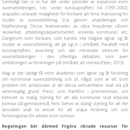
Samtidigt kan vi se hur det under perioder av expansion inom
vuxenutbildningen, t.ex. under kunskapslyftets tid (1997-2002),
skapades utökade möjligheter för forskare att finna finansiering för
studier av vuxenutbildning, b.la. genom utvärderingar och
följeforskning. Dessa finansierades av olika huvudmän såsom
skolverket, utbildningsdepartementet, enskilda kommuner, etc.
Därigenom kom forskare, som kanske inte tidigare ägnat sig åt
studier av vuxenutbildning, att ge sig in i området. Parallellt med
kunskapslyftets avveckling och det minskade intresset för
vuxenutbildningen i den offentliga debatten, kom även
omfattningen av forskningen på området att minska (Fejes, 2013).
Idag är det väldigt få inom akademin som ägnar sig åt forskning
om kommunal vuxenutbildning och sfi, något som är ett stort
problem om ambitionen är att dessa verksamheter skall vila på
vetenskaplig grund. Precis som framförs i promemorian, om
behovet av statlig styrning för att alla kommuner skall erbjuda
komvux på gymnasienivå, finns behov av statlig styrning för att fler
lärosäten skall ta ansvar för att skapa forskning om och
forskningsbas för arbete inom komvux.
Regeringen bör därmed frigöra riktade resurser för