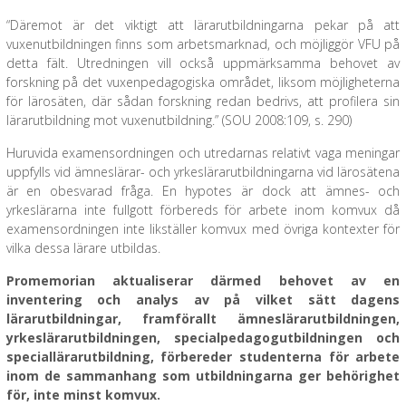
“Däremot är det viktigt att lärarutbildningarna pekar på att
vuxenutbildningen finns som arbetsmarknad, och möjliggör VFU på
detta fält. Utredningen vill också uppmärksamma behovet av
forskning på det vuxenpedagogiska området, liksom möjligheterna
för lärosäten, där sådan forskning redan bedrivs, att profilera sin
lärarutbildning mot vuxenutbildning.” (SOU 2008:109, s. 290)
Huruvida examensordningen och utredarnas relativt vaga meningar
uppfylls vid ämneslärar- och yrkeslärarutbildningarna vid lärosätena
är en obesvarad fråga. En hypotes är dock att ämnes- och
yrkeslärarna inte fullgott förbereds för arbete inom komvux då
examensordningen inte likställer komvux med övriga kontexter för
vilka dessa lärare utbildas.
Promemorian aktualiserar därmed behovet av en
inventering och analys av på vilket sätt dagens
lärarutbildningar, framförallt ämneslärarutbildningen,
yrkeslärarutbildningen, specialpedagogutbildningen och
speciallärarutbildning, förbereder studenterna för arbete
inom de sammanhang som utbildningarna ger behörighet
för, inte minst komvux.