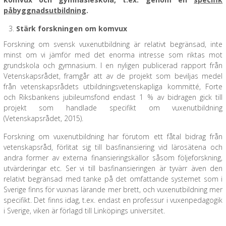
påbyggnadsutbildning
.
Stärk forskningen om komvux
Forskning om svensk vuxenutbildning är relativt begränsad, inte
minst om vi jämför med det enorma intresse som riktas mot
grundskola och gymnasium. I en nyligen publicerad rapport från
Vetenskapsrådet, framgår att av de projekt som beviljas medel
från vetenskapsrådets utbildningsvetenskapliga kommitté, Forte
och Riksbankens jubileumsfond endast 1 % av bidragen gick till
projekt som handlade specifikt om vuxenutbildning
(Vetenskapsrådet, 2015).
Forskning om vuxenutbildning har förutom ett fåtal bidrag från
vetenskapsråd, förlitat sig till basfinansiering vid lärosätena och
andra former av externa finansieringskällor såsom följeforskning,
utvärderingar etc. Ser vi till basfinansieringen är tyvärr även den
relativt begränsad med tanke på det omfattande systemet som i
Sverige finns för vuxnas lärande mer brett, och vuxenutbildning mer
specifikt. Det finns idag, t.ex. endast en professur i vuxenpedagogik
i Sverige, viken är förlagd till Linköpings universitet.